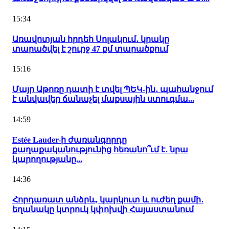
15:34
Առավոտյան հրդեհ Սոլակում․ կրակը
տարածվել է շուրջ 47 քմ տարածքում
15:16
Մայր Աթոռը դատի է տվել ՊԵԿ-ին․ պահանջում
է անվավեր ճանաչել մաքսային ստուգմա...
14:59
Estée Lauder-ի ժառանգորդը
քաղաքականությունից հեռանո՞ւմ է․ նրա
կարողությանը...
14:36
Հորդառատ անձրև, կարկուտ և ուժեղ քամի․
եղանակը կտրուկ կփոխվի Հայաստանում