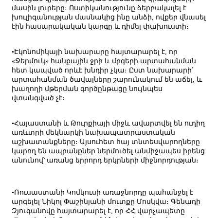
մասին լուրերը։ Ոստիկանությունը ձերբակալել է
խուլիգանության մասնակից ինը անձի, ովքեր վնասել
էին հասարակական կարգը և դիմել փախուստի։
•Էկոնոմիկայի նախարարը հայտարարել է, որ
«Ջերմուկ» հանքային ջրի և մրգերի արտահանման
հետ կապված որևէ խնդիր չկա։ Ըստ նախարարի՝
արտահանման ծավալները շարունակում են աճել, և
խաղողի մթերման գործընթացը նույնպես
վտանգված չէ։
•Հայաստանի և Թուրքիայի միջև ավարտվել են ուղիղ
առևտրի մեկնարկի նախապատրաստական
աշխատանքները։ Այսուհետ հայ տնտեսվարողները
կարող են ապրանքներ ներմուծել անմիջապես իրենց
անունով՝ առանց երրորդ երկրների միջնորդության։
•Ռուսաստանի Կոմկուսի առաջնորդը պահանջել է
արգելել Նիկոլ Փաշինյանի մուտքը Մոսկվա։ Գենադի
Զյուգանովը հայտարարել է, որ ՀՀ վարչապետը