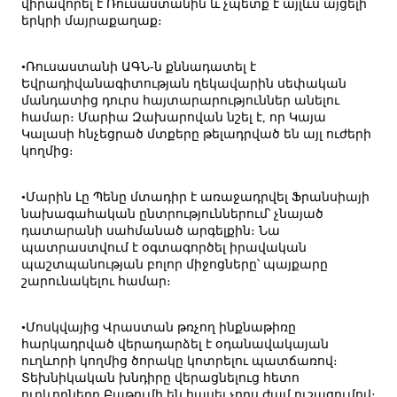
վիրավորել է Ռուսաստանին և չպետք է այլևս այցելի
երկրի մայրաքաղաք։
•Ռուսաստանի ԱԳՆ-ն քննադատել է
Եվրադիվանագիտության ղեկավարին սեփական
մանդատից դուրս հայտարարություններ անելու
համար։ Մարիա Զախարովան նշել է, որ Կայա
Կալասի հնչեցրած մտքերը թելադրված են այլ ուժերի
կողմից։
•Մարին Լը Պենը մտադիր է առաջադրվել Ֆրանսիայի
նախագահական ընտրություններում՝ չնայած
դատարանի սահմանած արգելքին։ Նա
պատրաստվում է օգտագործել իրավական
պաշտպանության բոլոր միջոցները՝ պայքարը
շարունակելու համար։
•Մոսկվայից Վրաստան թռչող ինքնաթիռը
հարկադրված վերադարձել է օդանավակայան
ուղևորի կողմից ծորակը կոտրելու պատճառով։
Տեխնիկական խնդիրը վերացնելուց հետո
ուղևորները Բաթումի են հասել չորս ժամ ուշացումով։