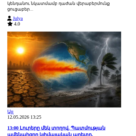
կենդանու նկատմամբ դաժան վերաբերմունք
ցուցաբեր...
Julya
4.0
Այլ
12.05.2026 13:25
13:00 Լուրերը մեկ տողով. Պատմության
ամենահզոր կլիմայական աղետը.