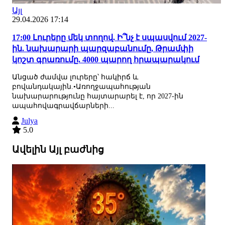
Այլ
29.04.2026 17:14
17:00 Լուրերը մեկ տողով. Ի՞նչ է սպասվում 2027-
ին. նախարարի պարզաբանումը, Թրամփի
կոշտ գրառումը. 4000 պարող հրապարակում
Անցած ժամվա լուրերը՝ հակիրճ և
բովանդակային.•Առողջապահության
նախարարությունը հայտարարել է, որ 2027-ին
ապահովագրավճարների...
Julya
5.0
Ավելին Այլ բաժնից