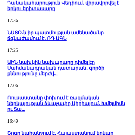
Դանակահարություն Վեդիում․ վիրավորվել է
երկու երիտասարդ
17:36
ՆԱՏՕ-ն իր պատմության ամենածանր
ճգնաժամում է․ ՌԴ ԱԳՆ
17:25
ԱԻՆ նախկին նախարարը դիմել էր
Սահմանադրական դատարան․ գործի
քննությունը մերժվ...
17:06
Ռուսաստանը փոխում է ռազմական
ներկայության ձևաչափը Սիրիայում․ Խմեյմիմն
ու Տա...
16:49
Շոգը նահանջում է․ Հայաստանում երկար