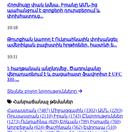
Հորմուզը փակ կմնա․ Իրանը ԱՄՆ-ից
պահանջում է զորքերի դուրսբերում և
փոխհատուց...
10:18
Թուրքիան կարող է Ուկրաինային փոխանցել
ամերիկյան բալիստիկ հրթիռներ․ հայտնի ե...
10:11
5 հաղթանակ անընդմեջ․ Ծառուկյանը
վերադառնում է և բացահայտ ֆավորիտ է UFC
331-...
Տեսնել բոլոր նորությունները
Հանրաճանաչ թեմաներ
Հայաստան
(7487)
Միջազգային
(3302)
ԱՄՆ
(2293)
Ռուսաստան
(2110)
Իրան
(1743)
Ընտրություններ
(1273)
Ուկրաինա
(829)
Երևան
(799)
Իսրայել
(760)
Ադրբեջան
(624)
Փաշինյան
(562)
Եվրոպա
(510)