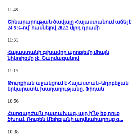
11:49
Շինարարության ծավալը Հայաստանում աճել է
24.5%-ով՝ հասնելով 282.2 մլրդ դրամի
11:31
Հայաստանի գլխավոր պրոբլեմը միայն
նիկոլիզմը չէ․ Շարմազանով
11:15
Թուրքիան աջակցում է Հայաստան–Ադրբեջան
երկարատև խաղաղությանը․ Ֆիդան
10:56
Հարգարժա՛ն դատախազ, այդ ի՞նչ եք դուք
ծխում․ Ռուբեն Մելիքյանի աղմկահարույց գ...
10:38