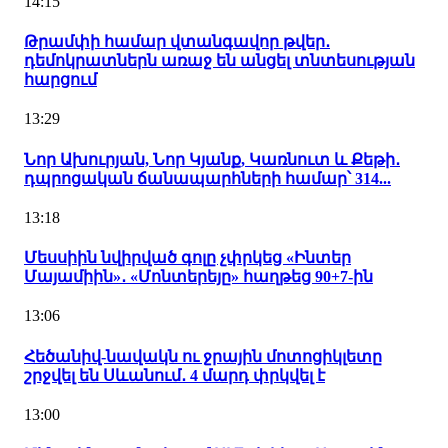
14:15
Թրամփի համար վտանգավոր թվեր․
դեմոկրատներն առաջ են անցել տնտեսության
հարցում
13:29
Նոր Ախուրյան, Նոր Կյանք, Կառնուտ և Քեթի․
դպրոցական ճանապարհների համար՝ 314...
13:18
Մեսսիին նվիրված գոլը չփրկեց «Ինտեր
Մայամիին»․ «Մոնտերեյը» հաղթեց 90+7-ին
13:06
Հեծանիվ-նավակն ու ջրային մոտոցիկլետը
շրջվել են Սևանում․ 4 մարդ փրկվել է
13:00