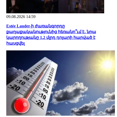
09.08.2026 14:59
Estée Lauder-ի ժառանգորդը
քաղաքականությունից հեռանո՞ւմ է․ նրա
կարողությանը 1.2 մլրդ դոլարի հարված է
հասցվել