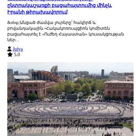
ընտրակաշառքի բացահայտումից մինչև
Իրանի թիրախավորում
&nbsp;Անցած ժամվա լուրերը՝ հակիրճ և
բովանդակային.•Հակակոռուպցիոն կոմիտեն
բացահայտել է «Ուժեղ Հայաստան» կուսակցության
ներ...
Julya
5.0