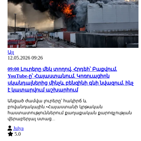
Այլ
12.05.2026 09:26
09:00 Լուրերը մեկ տողով. Հրդեհ՝ Բաքվում.
YouTube-ը՝ Հայաստանում. Կոռուպցիոն
սկանդալներից մինչև բենզինի գնի նվազում. ինչ
է կատարվում աշխարհում
Անցած ժամվա լուրերը՝ հակիրճ և
բովանդակային.•Հայաստանի կրթական
հաստատություններում քաղաքական քարոզչության
վերաբերյալ ստաց...
Julya
5.0