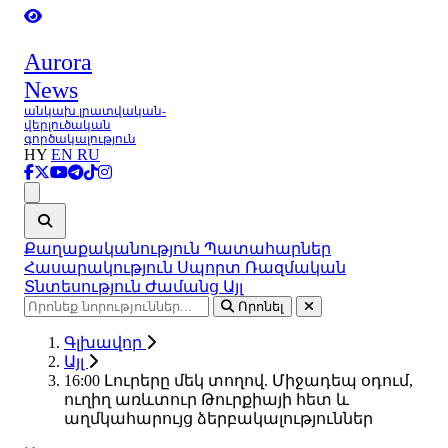
Aurora
News
անկախ լրատվական-
վերլուծական
գործակալություն
HY
EN
RU
Ցանկ
Քաղաքականություն
Պատահարներ
Հասարակություն
Սպորտ
Ռազմական
Տնտեսություն
Ժամանց
Այլ
Որոնել
Գլխավոր
Այլ
16:00 Լուրերը մեկ տողով. Միջադեպ օդում,
ուղիղ առևտուր Թուրքիայի հետ և
աղմկահարույց ձերբակալություններ