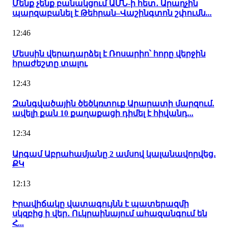
Մենք չենք բանակցում ԱՄՆ-ի հետ․ Արաղչին
պարզաբանել է Թեհրան–Վաշինգտոն շփումն...
12:46
Մեսսին վերադարձել է Ռոսարիո՝ հորը վերջին
հրաժեշտը տալու
12:43
Զանգվածային ծեծկռտուք Արարատի մարզում.
ավելի քան 10 քաղաքացի դիմել է հիվանդ...
12:34
Արգամ Աբրահամյանը 2 ամսով կալանավորվեց․
ՔԿ
12:13
Իրավիճակը վատագույնն է պատերազմի
սկզբից ի վեր․ Ուկրաինայում ահազանգում են
Հ...