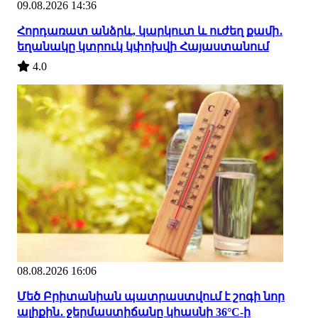
09.08.2026 14:36
Հորդառատ անձրև, կարկուտ և ուժեղ քամի․
եղանակը կտրուկ կփոխվի Հայաստանում
4.0
08.08.2026 16:06
Մեծ Բրիտանիան պատրաստվում է շոգի նոր
ալիքին․ ջերմաստիճանը կհասնի 36°C-ի