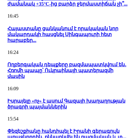
ժամանակ +35°C-ից բարձր ջերմաստիճան չի՞...
16:45
Հայաստանը ցանկանում է որակական նոր
մակարդակի հասցնել Սինգապուրի հետ
հարաբեր...
16:24
Ողբերգական դեպքերը բազմապատկվում են․
Հռոմի պապը՝ Ուկրաինայի պատերազմի
մասին
16:09
Իսրայելը «ոչ» է ասում Գազայի խաղաղության
ծրագրի պայմաններին
15:54
Փեզեշքիանը հանդիպել է Իրանի գերագույն
առաջնորդին․ քննարկվել են ռազմական և տ...