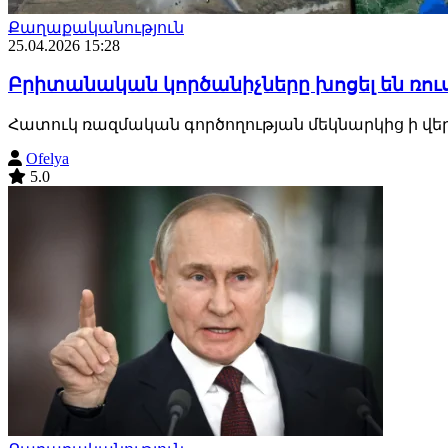
Քաղաքականություն
25.04.2026 15:28
Բրիտանական կործանիչները խոցել են ռու
Հատուկ ռազմական գործողության մեկնարկից ի վեր ա
Ofelya
5.0