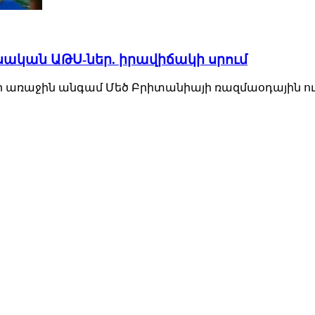
սական ԱԹՍ-ներ. իրավիճակի սրում
ռաջին անգամ Մեծ Բրիտանիայի ռազմաօդային ուժերի Eu