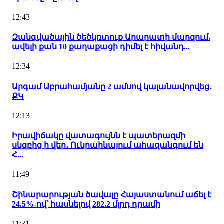
12:43
Զանգվածային ծեծկռտուք Արարատի մարզում.
ավելի քան 10 քաղաքացի դիմել է հիվանդ...
12:34
Արգամ Աբրահամյանը 2 ամսով կալանավորվեց․
ՔԿ
12:13
Իրավիճակը վատագույնն է պատերազմի
սկզբից ի վեր․ Ուկրաինայում ահազանգում են
Հ...
11:49
Շինարարության ծավալը Հայաստանում աճել է
24.5%-ով՝ հասնելով 282.2 մլրդ դրամի
11:31