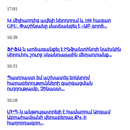
17:01
$4 միլիարդից ավելի ներդրում և 100 հազար
GPU․ Փաշինյանը մասնակցել է «ԱԲ գործ...
16:39
ՖԻՖԱ-ն արձագանքել է Ինֆանտինոյի նախկին
սիրուհու շուրջ սկանդալային մեղադրանք...
16:31
Պատրաստ եմ աշխատել երկկողմ
հարաբերությունների զարգացման
ուղղությամբ. Չինաստ...
16:18
ՄԻՊ–ն անթույլատրելի է համարում Արգամ
Աբրահամյանի վերաբերյալ ՔԿ–ի
հաղորդագրո...