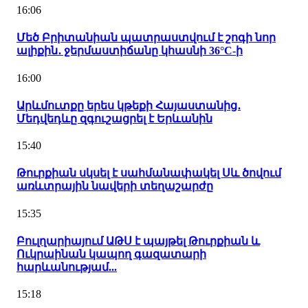
16:06
Մեծ Բրիտանիան պատրաստվում է շոգի նոր
ալիքին․ ջերմաստիճանը կհասնի 36°C-ի
16:00
Արևմուտքը երես կթեքի Հայաստանից․
Մեդվեդևը զգուշացրել է Երևանին
15:40
Թուրքիան սկսել է սահմանափակել Սև ծովում
առևտրային նավերի տեղաշարժը
15:35
Բուլղարիայում ԱԹՍ է պայթել Թուրքիան և
Ուկրաինան կապող գազատարի
հարևանությամ...
15:18