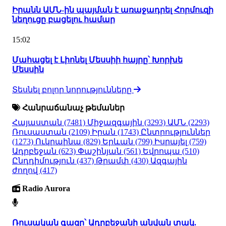
Իրանն ԱՄՆ-ին պայման է առաջադրել Հորմուզի
նեղուցը բացելու համար
15:02
Մահացել է Լիոնել Մեսսիի հայրը՝ Խորխե
Մեսսին
Տեսնել բոլոր նորությունները
Հանրաճանաչ թեմաներ
Հայաստան
(7481)
Միջազգային
(3293)
ԱՄՆ
(2293)
Ռուսաստան
(2109)
Իրան
(1743)
Ընտրություններ
(1273)
Ուկրաինա
(829)
Երևան
(799)
Իսրայել
(759)
Ադրբեջան
(623)
Փաշինյան
(561)
Եվրոպա
(510)
Ընդդիմություն
(437)
Թրամփ
(430)
Ազգային
ժողով
(417)
Radio Aurora
Ռուսական գազը՝ Ադրբեջանի անվան տակ.