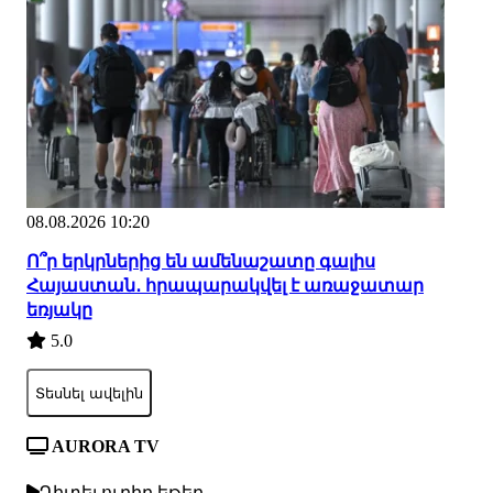
08.08.2026 10:20
Ո՞ր երկրներից են ամենաշատը գալիս
Հայաստան․ հրապարակվել է առաջատար
եռյակը
5.0
Տեսնել ավելին
AURORA TV
Դիտել ուղիղ եթեր