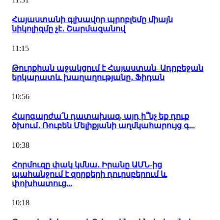
Հայաստանի գլխավոր պրոբլեմը միայն
նիկոլիզմը չէ․ Շարմազանով
11:15
Թուրքիան աջակցում է Հայաստան–Ադրբեջան
երկարատև խաղաղությանը․ Ֆիդան
10:56
Հարգարժա՛ն դատախազ, այդ ի՞նչ եք դուք
ծխում․ Ռուբեն Մելիքյանի աղմկահարույց գ...
10:38
Հորմուզը փակ կմնա․ Իրանը ԱՄՆ-ից
պահանջում է զորքերի դուրսբերում և
փոխհատուց...
10:18