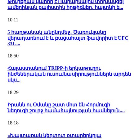
Թուրքիան կարող է Ուկրաինային փոխանցել
ամերիկյան բալիստիկ հրթիռներ․ հայտնի ե...
10:11
5 հաղթանակ անընդմեջ․ Ծառուկյանը
վերադառնում է և բացահայտ ֆավորիտ է UFC
331-...
18:50
Հայաստանում TRIPP-ի երկաթուղու
ինժեներական ուսումնասիրություններն արդեն
սկս...
18:29
Իրանն ու Օմանը շատ մոտ են Հորմուզի
նեղուցի շուրջ համաձայնության հասնելուն․...
18:18
«Խայտառակ կեղտոտ օտարերկրյա