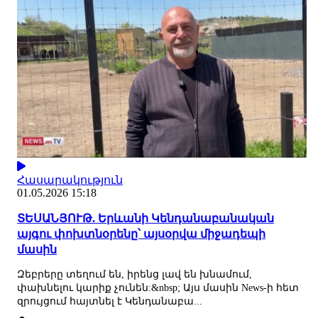
Հասարակություն
01.05.2026 15:18
ՏԵՍԱՆՅՈՒԹ. Երևանի Կենդանաբանական
այգու փոխտնօրենը՝ այսօրվա միջադեպի
մասին
Զեբրերը տեղում են, իրենց լավ են խնամում,
փախնելու կարիք չունեն:&nbsp; Այս մասին News-ի հետ
զրույցում հայտնել է Կենդանաբա...