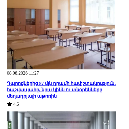
08.08.2026 11:27
Դպրոցներից 87 մլն դրամի հափշտակություն․
հաշվապահը, նրա կինն ու տնօրենները
մեղադրյալի աթոռին
4.5