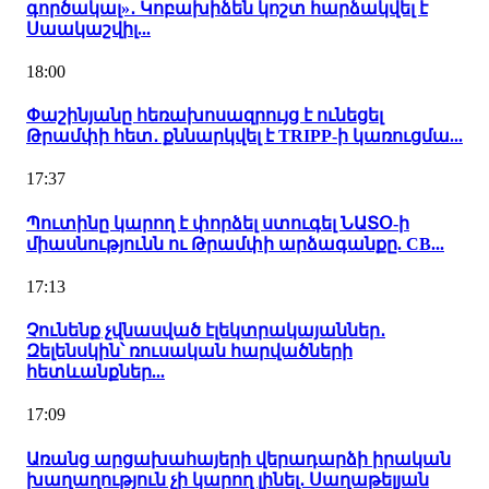
գործակալ»․ Կոբախիձեն կոշտ հարձակվել է
Սաակաշվիլ...
18:00
Փաշինյանը հեռախոսազրույց է ունեցել
Թրամփի հետ․ քննարկվել է TRIPP-ի կառուցմա...
17:37
Պուտինը կարող է փորձել ստուգել ՆԱՏՕ-ի
միասնությունն ու Թրամփի արձագանքը. CB...
17:13
Չունենք չվնասված էլեկտրակայաններ․
Զելենսկին՝ ռուսական հարվածների
հետևանքներ...
17:09
Առանց արցախահայերի վերադարձի իրական
խաղաղություն չի կարող լինել․ Սաղաթելյան