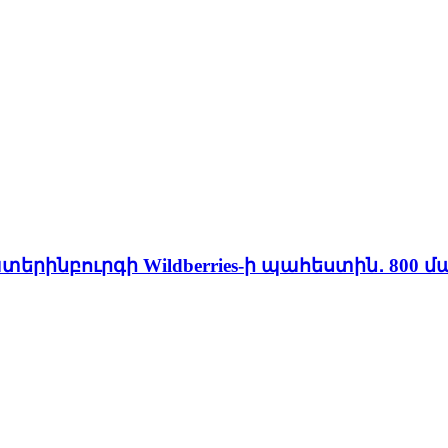
րինբուրգի Wildberries-ի պահեստին․ 800 