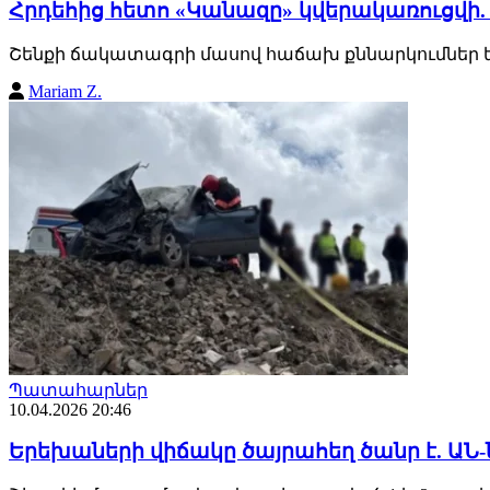
Հրդեհից հետո «Կանազը» կվերակառուցվի.
Շենքի ճակատագրի մասով հաճախ քննարկումներ ե
Mariam Z.
Պատահարներ
10.04.2026 20:46
Երեխաների վիճակը ծայրահեղ ծանր է. ԱՆ