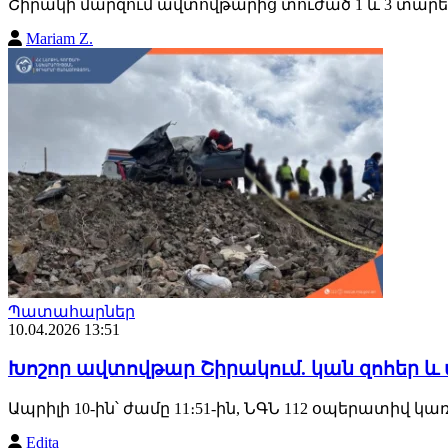
Շիրակի մարզում ավտովթարից տուժած 1 և 3 տարե
Mariam Z.
Պատահարներ
10.04.2026 13:51
Խոշոր ավտովթար Շիրակում. կան զոհեր և
Ապրիլի 10-ին՝ ժամը 11։51-ին, ՆԳՆ 112 օպերատիվ
Edita