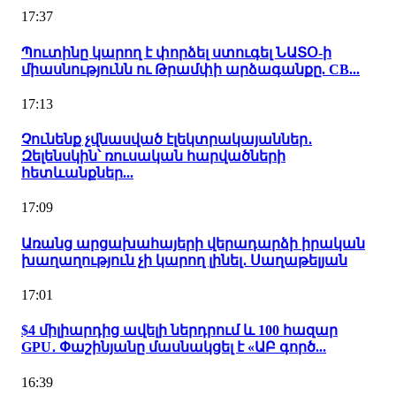
17:37
Պուտինը կարող է փորձել ստուգել ՆԱՏՕ-ի
միասնությունն ու Թրամփի արձագանքը. CB...
17:13
Չունենք չվնասված էլեկտրակայաններ․
Զելենսկին՝ ռուսական հարվածների
հետևանքներ...
17:09
Առանց արցախահայերի վերադարձի իրական
խաղաղություն չի կարող լինել․ Սաղաթելյան
17:01
$4 միլիարդից ավելի ներդրում և 100 հազար
GPU․ Փաշինյանը մասնակցել է «ԱԲ գործ...
16:39