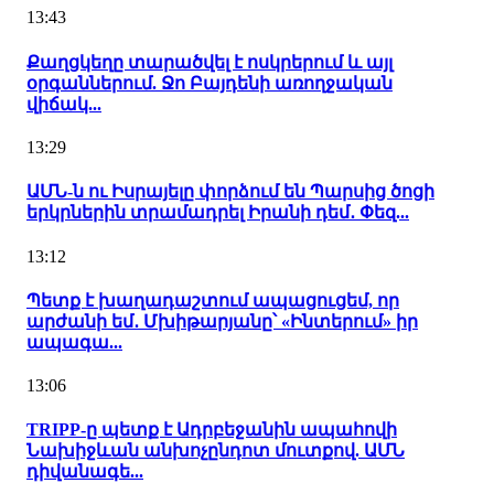
13:43
Քաղցկեղը տարածվել է ոսկրերում և այլ
օրգաններում. Ջո Բայդենի առողջական
վիճակ...
13:29
ԱՄՆ-ն ու Իսրայելը փորձում են Պարսից ծոցի
երկրներին տրամադրել Իրանի դեմ․ Փեզ...
13:12
Պետք է խաղադաշտում ապացուցեմ, որ
արժանի եմ․ Մխիթարյանը՝ «Ինտերում» իր
ապագա...
13:06
TRIPP-ը պետք է Ադրբեջանին ապահովի
Նախիջևան անխոչընդոտ մուտքով. ԱՄՆ
դիվանագե...