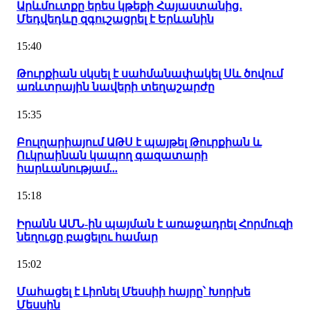
Արևմուտքը երես կթեքի Հայաստանից․
Մեդվեդևը զգուշացրել է Երևանին
15:40
Թուրքիան սկսել է սահմանափակել Սև ծովում
առևտրային նավերի տեղաշարժը
15:35
Բուլղարիայում ԱԹՍ է պայթել Թուրքիան և
Ուկրաինան կապող գազատարի
հարևանությամ...
15:18
Իրանն ԱՄՆ-ին պայման է առաջադրել Հորմուզի
նեղուցը բացելու համար
15:02
Մահացել է Լիոնել Մեսսիի հայրը՝ Խորխե
Մեսսին