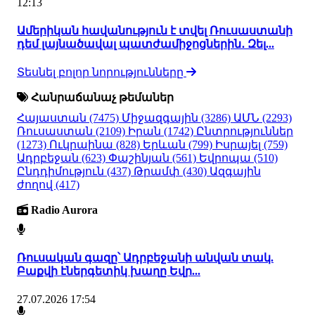
12:13
Ամերիկան հավանություն է տվել Ռուսաստանի
դեմ լայնածավալ պատժամիջոցներին․ Զել...
Տեսնել բոլոր նորությունները
Հանրաճանաչ թեմաներ
Հայաստան
(7475)
Միջազգային
(3286)
ԱՄՆ
(2293)
Ռուսաստան
(2109)
Իրան
(1742)
Ընտրություններ
(1273)
Ուկրաինա
(828)
Երևան
(799)
Իսրայել
(759)
Ադրբեջան
(623)
Փաշինյան
(561)
Եվրոպա
(510)
Ընդդիմություն
(437)
Թրամփ
(430)
Ազգային
ժողով
(417)
Radio Aurora
Ռուսական գազը՝ Ադրբեջանի անվան տակ.
Բաքվի էներգետիկ խաղը Եվր...
27.07.2026 17:54