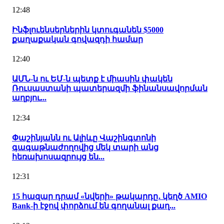
12:48
Ինֆլուենսերներին կտուգանեն $5000
քաղաքական գովազդի համար
12:40
ԱՄՆ-ն ու ԵՄ-ն պետք է միասին փակեն
Ռուսաստանի պատերազմի ֆինանսավորման
աղբյու...
12:34
Փաշինյանն ու Ալիևը Վաշինգտոնի
գագաթնաժողովից մեկ տարի անց
հեռախոսազրույց են...
12:31
15 հազար դրամ «նվերի» թակարդը․ կեղծ AMIO
Bank-ի էջով փորձում են գողանալ քաղ...