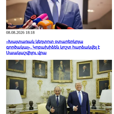
08.08.2026 18:18
«Խայտառակ կեղտոտ օտարերկրյա
գործակալ»․ Կոբախիձեն կոշտ հարձակվել է
Սաակաշվիլու վրա