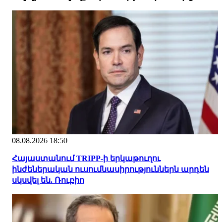
08.08.2026 18:50
Հայաստանում TRIPP-ի երկաթուղու
ինժեներական ուսումնասիրություններն արդեն
սկսվել են. Ռուբիո