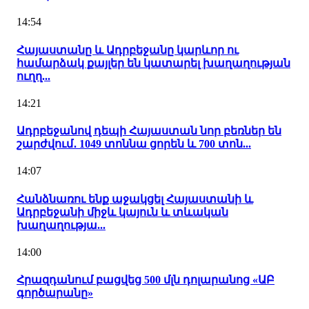
14:54
Հայաստանը և Ադրբեջանը կարևոր ու
համարձակ քայլեր են կատարել խաղաղության
ուղղ...
14:21
Ադրբեջանով դեպի Հայաստան նոր բեռներ են
շարժվում․ 1049 տոննա ցորեն և 700 տոն...
14:07
Հանձնառու ենք աջակցել Հայաստանի և
Ադրբեջանի միջև կայուն և տևական
խաղաղությա...
14:00
Հրազդանում բացվեց 500 մլն դոլարանոց «ԱԲ
գործարանը»