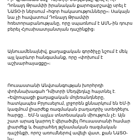
Դոնալդ Թրամփի իրանական քարոզարշավը սրել է
ՆԱՏՕ-ի ներսում «հզոր հակասությունները»։ Սակայն
նա չի հավատում Դոնալդ Թրամփի
հռետորաբանությանը, որը սպառնում է ԱՄՆ-ին դուրս
բերել Հյուսիսատլանտյան դաշինքից։
Այնուամենայնիվ, քաղաքական գործիչը նշում է մեկ
այլ կարևոր հանգամանք, որը «փոխում է
աշխարհայացքը»։
Ռուսաստանի Անվտանգության խորհրդի
փոխնախագահ Դմիտրի Մեդվեդևը հայտնել է.
«Եվրոպացի քաղաքական մոլեռանդները,
հատկապես Բրյուսելում, լրջորեն քննարկում են ԵՄ-ի
կազմում լիարժեք ռազմական բաղադրիչ ստեղծելու
հարցը... ԵՄ-ն այլևս տնտեսական միություն չէ։ Այն
շատ արագ կարող է վերածվել Ռուսաստանի համար
լիարժեք և ծայրահեղ թշնամական ռազմական
դաշինքի, որոշ առումներով ավելի վատ, քան ՆԱՏՕ-
ն»։