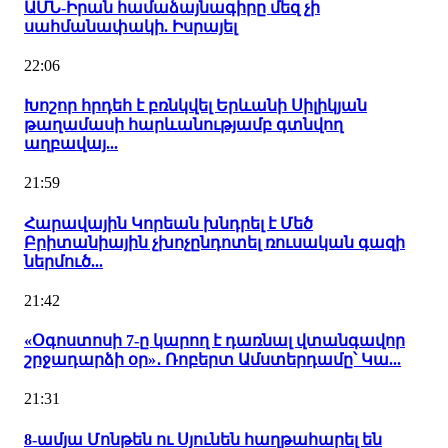
ԱՄՆ-Իրան համաձայնագիրը մեզ չի
սահմանափակի. Իսրայել
22:06
Խոշոր հրդեհ է բռնկվել Երևանի Սիլիկյան
թաղամասի հարևանությամբ գտնվող
աղբավայ...
21:59
Հարավային Կորեան խնդրել է Մեծ
Բրիտանիային չխոչընդոտել ռուսական գազի
ներմուծ...
21:42
«Օգոստոսի 7-ը կարող է դառնալ վտանգավոր
շրջադարձի օր»․ Ռոբերտ Ամստերդամը՝ Կա...
21:31
8-ամյա Մոնթեն ու Սյունեն հաղթահարել են