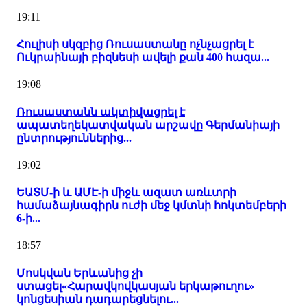
19:11
Հուլիսի սկզբից Ռուսաստանը ոչնչացրել է
Ուկրաինայի բիզնեսի ավելի քան 400 հազա...
19:08
Ռուսաստանն ակտիվացրել է
ապատեղեկատվական արշավը Գերմանիայի
ընտրություններից...
19:02
ԵԱՏՄ-ի և ԱՄԷ-ի միջև ազատ առևտրի
համաձայնագիրն ուժի մեջ կմտնի հոկտեմբերի
6-ի...
18:57
Մոսկվան Երևանից չի
ստացել«Հարավկովկասյան երկաթուղու»
կոնցեսիան դադարեցնելու...