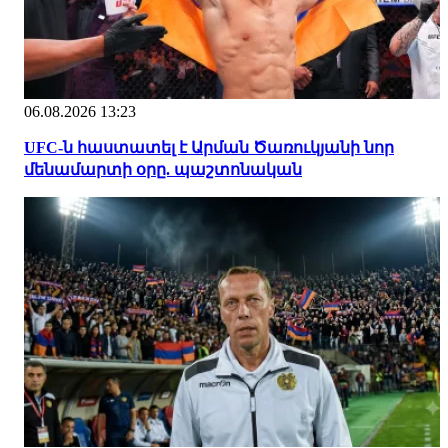
06.08.2026 13:23
UFC-ն հաստատել է Արման Ծառուկյանի նոր
մենամարտի օրը. պաշտոնական