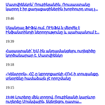
Մատվիենկոն՝ Ռուբինյանին․ Ռուսաստանը
կարող է իր քաղաքացիներին խորհուրդ տալ չ...
19:46
Սկանդալ ՖԻՖԱ-ում․ ՈՒԵՖԱ-ն մերժել է
Ինֆանտինոյի ներողությունը և պահպանում է...
19:39
Հայաստանի՝ ԵՄ-ին անդամակցելու ուղեգիծը
կործանարար է. Մատվիենկո
19:18
«Կենտրոն» ՀԸ-ը կբողոքարկի ՀՌՀ-ի տուգանքը.
տնօրենը համաձայն չէ որոշմանը
19:15
19:00 Լուրերը մեկ տողով. Ռուբինյանի կարևոր
ուղերձը Մոսկվային, եկեղեցու դատա...