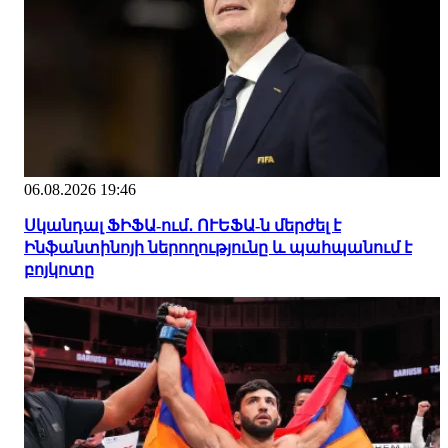
06.08.2026 19:46
Սկանդալ ՖԻՖԱ-ում․ ՈՒԵՖԱ-ն մերժել է
Ինֆանտինոյի ներողությունը և պահպանում է
բոյկոտը