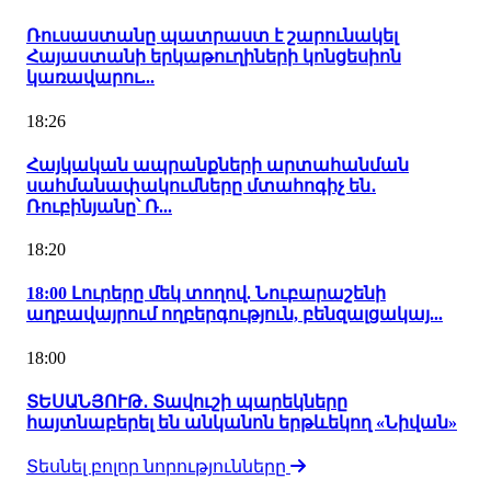
Ռուսաստանը պատրաստ է շարունակել
Հայաստանի երկաթուղիների կոնցեսիոն
կառավարու...
18:26
Հայկական ապրանքների արտահանման
սահմանափակումները մտահոգիչ են․
Ռուբինյանը՝ Ռ...
18:20
18:00 Լուրերը մեկ տողով. Նուբարաշենի
աղբավայրում ողբերգություն, բենզալցակայ...
18:00
ՏԵՍԱՆՅՈՒԹ․ Տավուշի պարեկները
հայտնաբերել են անկանոն երթևեկող «Նիվան»
Տեսնել բոլոր նորությունները