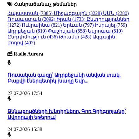
Հանրաճանաչ թեմաներ
Հայաստան
(7385)
Միջազգային
(3228)
ԱՄՆ
(2280)
Ռուսաստան
(2092)
Իրան
(1733)
Ընտրություններ
(1272)
Ուկրաինա
(821)
Երևան
(797)
Իսրայել
(759)
Ադրբեջան
(619)
Փաշինյան
(558)
Եվրոպա
(510)
Ընդդիմություն
(436)
Թրամփ
(428)
Ազգային
ժողով
(407)
Radio Aurora
Ռուսական գազը՝ Ադրբեջանի անվան տակ.
Բաքվի էներգետիկ խաղը Եվր...
27.07.2026 17:54
Ձկնաբույծների խնդիրները. Գոռ Գրիգորյանը՝
Ավրորայի եթերում
24.07.2026 15:38