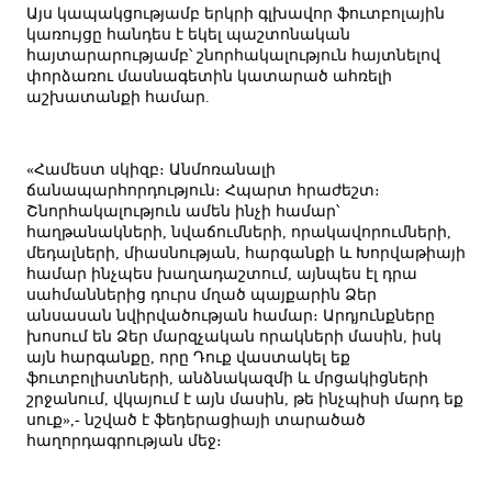
Այս կապակցությամբ երկրի գլխավոր ֆուտբոլային
կառույցը հանդես է եկել պաշտոնական
հայտարարությամբ՝ շնորհակալություն հայտնելով
փորձառու մասնագետին կատարած ահռելի
աշխատանքի համար.
«Համեստ սկիզբ։ Անմոռանալի
ճանապարհորդություն։ Հպարտ հրաժեշտ։
Շնորհակալություն ամեն ինչի համար՝
հաղթանակների, նվաճումների, որակավորումների,
մեդալների, միասնության, հարգանքի և Խորվաթիայի
համար ինչպես խաղադաշտում, այնպես էլ դրա
սահմաններից դուրս մղած պայքարին Ձեր
անսասան նվիրվածության համար։ Արդյունքները
խոսում են Ձեր մարզչական որակների մասին, իսկ
այն հարգանքը, որը Դուք վաստակել եք
ֆուտբոլիստների, անձնակազմի և մրցակիցների
շրջանում, վկայում է այն մասին, թե ինչպիսի մարդ եք
սուք»,- նշված է ֆեդերացիայի տարածած
հաղորդագրության մեջ։