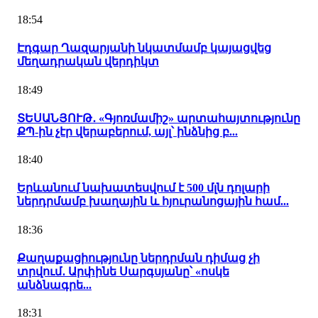
18:54
Էդգար Ղազարյանի նկատմամբ կայացվեց
մեղադրական վերդիկտ
18:49
ՏԵՍԱՆՅՈՒԹ․ «Գյոռմամիշ» արտահայտությունը
ՔՊ-ին չէր վերաբերում, այլ՝ ինձնից բ...
18:40
Երևանում նախատեսվում է 500 մլն դոլարի
ներդրմամբ խաղային և հյուրանոցային համ...
18:36
Քաղաքացիությունը ներդրման դիմաց չի
տրվում․ Արփինե Սարգսյանը՝ «ոսկե
անձնագրե...
18:31