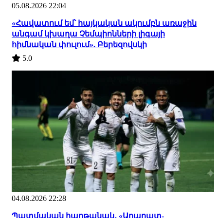
05.08.2026 22:04
«Հավատում եմ՝ հայկական ակումբն առաջին
անգամ կխաղա Չեմպիոնների լիգայի
հիմնական փուլում». Բերեզովսկի
5.0
04.08.2026 22:28
Պատմական հաղթանակ․ «Արարատ-