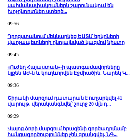
սահմանափակումներն շարունակում են
խոչընդոտներ ստեղծ...
09:56
Ղրղզստանում մեկնարկեց ԵԱՏՄ երկրների
վարչապետների ընդլայնված կազմով նիստը
09:45
«Ուժեղ Հայաստան»-ի պատգամավորները
կլքեն ԱԺ-ն և կուղևորվեն Էջմիածին. Նարեկ Կ...
09:36
Շիրակի մարզում դատարան է ուղարկվել 41
վարույթ, վերականգնվել՝ շուրջ 20 մլն դ...
09:29
Վայոց ձորի մարզում հրազենի գործադրմամբ
հանցագործություններ չեն գրանցվել. ՆԳ...