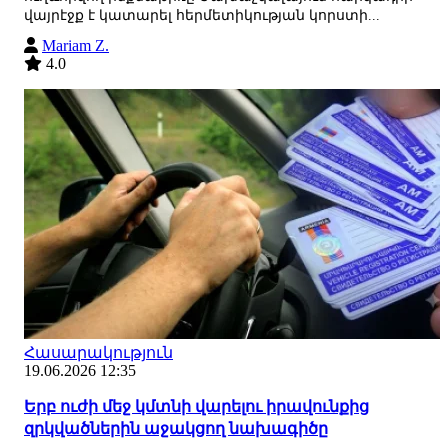
վայրէջք է կատարել հերմետիկության կորստի...
Mariam Z.
4.0
Հասարակություն
19.06.2026 12:35
Երբ ուժի մեջ կմտնի վարելու իրավունքից
զրկվածներին աջակցող նախագիծը