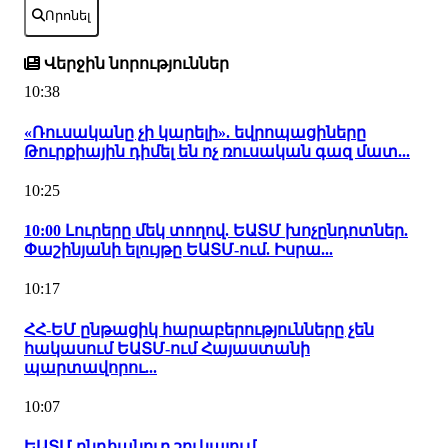
Որոնել
Վերջին նորություններ
10:38
«Ռուսականը չի կարելի». եվրոպացիները
Թուրքիային դիմել են ոչ ռուսական գազ մատ...
10:25
10:00 Լուրերը մեկ տողով. ԵԱՏՄ խոչընդոտներ.
Փաշինյանի ելույթը ԵԱՏՄ-ում. Իսրա...
10:17
ՀՀ-ԵՄ ընթացիկ հարաբերությունները չեն
հակասում ԵԱՏՄ-ում Հայաստանի
պարտավորու...
10:07
ԵԱՏՄ ընդհանուր շուկայում