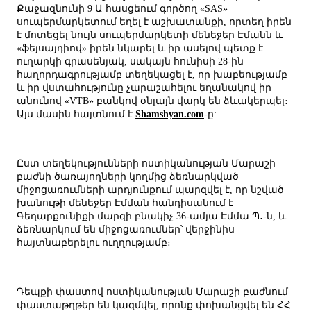
Քաջազնունի 9 Ա հասցեում գործող «SAS»
սուպերմարկետում եղել է աշխատանքի, որտեղ իրեն
է մոտեցել նույն սուպերմարկետի մենեջեր Էմանն և
«ֆեյսայդիով» իրեն նկարել և իր ասելով պետք է
ուղարկի գրասենյակ, սակայն հունիսի 28-ին
հաղորդագրությամբ տեղեկացել է, որ խաբեությամբ
և իր վստահությունը չարաշահելու եղանակով իր
անունով «VTB» բանկով օնլայն վարկ են ձևակերպել։
Այս մասին հայտնում է
Shamshyan.com
-ը:
Ըստ տեղեկությունների ոստիկանության Մարաշի
բաժնի ծառայողների կողմից ձեռնարկված
միջոցառումների արդյունքում պարզվել է, որ նշված
խանութի մենեջեր Էմման հանդիսանում է
Գեղարքունիքի մարզի բնակիչ 36-ամյա Էմմա Պ․-ն, և
ձեռնարկում են միջոցառումներ՝ վերջինիս
հայտնաբերելու ուղղությամբ։
Դեպքի փաստով ոստիկանության Մարաշի բաժնում
փաստաթղթեր են կազմվել, որոնք փոխանցվել են ՀՀ