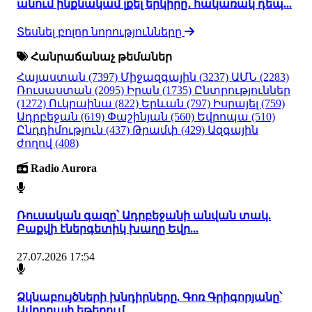
անում ինքնակամ լքել երկիրը․ հակառակ դեպ...
Տեսնել բոլոր նորությունները
Հանրաճանաչ թեմաներ
Հայաստան
(7397)
Միջազգային
(3237)
ԱՄՆ
(2283)
Ռուսաստան
(2095)
Իրան
(1735)
Ընտրություններ
(1272)
Ուկրաինա
(822)
Երևան
(797)
Իսրայել
(759)
Ադրբեջան
(619)
Փաշինյան
(560)
Եվրոպա
(510)
Ընդդիմություն
(437)
Թրամփ
(429)
Ազգային
ժողով
(408)
Radio Aurora
Ռուսական գազը՝ Ադրբեջանի անվան տակ.
Բաքվի էներգետիկ խաղը Եվր...
27.07.2026 17:54
Ձկնաբույծների խնդիրները. Գոռ Գրիգորյանը՝
Ավրորայի եթերում