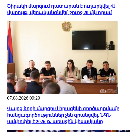
Շիրակի մարզում դատարան է ուղարկվել 41
վարույթ, վերականգնվել՝ շուրջ 20 մլն դրամ
07.08.2026 09:29
Վայոց ձորի մարզում հրազենի գործադրմամբ
հանցագործություններ չեն գրանցվել. ՆԳՆ
ամփոփել է 2026 թ. առաջին կիսամյակը