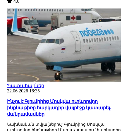
4.0
Պատահարներ
22.06.2026 16:35
Ինչու է Գյումրիից Մոսկվա ուղևորվող
ինքնաթիռը հարկադիր վայրէջք կատարել.
մանրամասներ
Նախնական տվյալներով՝ Գյումրիից Մոսկվա
ուղևորվող ինքնաթիռը Մախաչկալայում հարկադիր