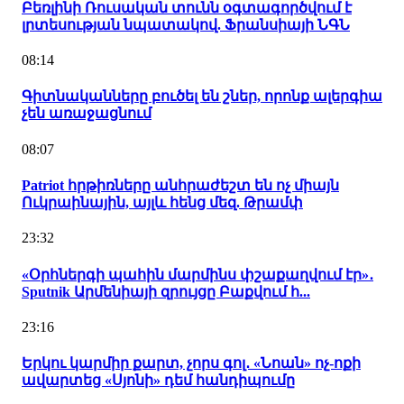
Բեռլինի Ռուսական տունն օգտագործվում է
լրտեսության նպատակով. Ֆրանսիայի ՆԳՆ
08:14
Գիտնականները բուծել են շներ, որոնք ալերգիա
չեն առաջացնում
08:07
Patriot հրթիռները անհրաժեշտ են ոչ միայն
Ուկրաինային, այլև հենց մեզ. Թրամփ
23:32
«Օրհներգի պահին մարմինս փշաքաղվում էր»․
Sputnik Արմենիայի զրույցը Բաքվում հ...
23:16
Երկու կարմիր քարտ, չորս գոլ․ «Նոան» ոչ-ոքի
ավարտեց «Սյոնի» դեմ հանդիպումը