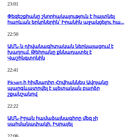
23:01
Փեզեշքիանը շնորհակալություն է հայտնել
հարևան երկրներին՝ Իրանին աջակցելու հա...
22:50
ԱՄՆ-ն դիվանագիտական ներկայացում է
խաղում. Թեհրանը քննադատել է
Վաշինգտոնին
22:41
Picsart-ի հիմնադիր Հովհաննես Ավոյանը
պարգևատրվել է պետական բարձր
շքանշանով
22:22
ԱՄՆ-Իրան համաձայնագիրը մեզ չի
սահմանափակի. Իսրայել
22:06