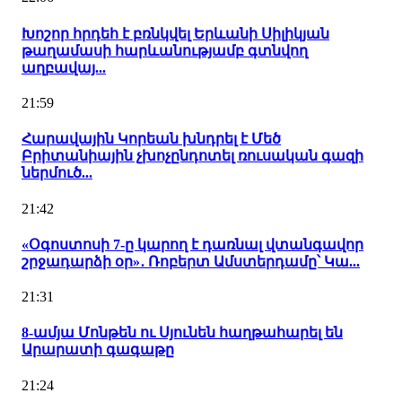
Խոշոր հրդեհ է բռնկվել Երևանի Սիլիկյան
թաղամասի հարևանությամբ գտնվող
աղբավայ...
21:59
Հարավային Կորեան խնդրել է Մեծ
Բրիտանիային չխոչընդոտել ռուսական գազի
ներմուծ...
21:42
«Օգոստոսի 7-ը կարող է դառնալ վտանգավոր
շրջադարձի օր»․ Ռոբերտ Ամստերդամը՝ Կա...
21:31
8-ամյա Մոնթեն ու Սյունեն հաղթահարել են
Արարատի գագաթը
21:24