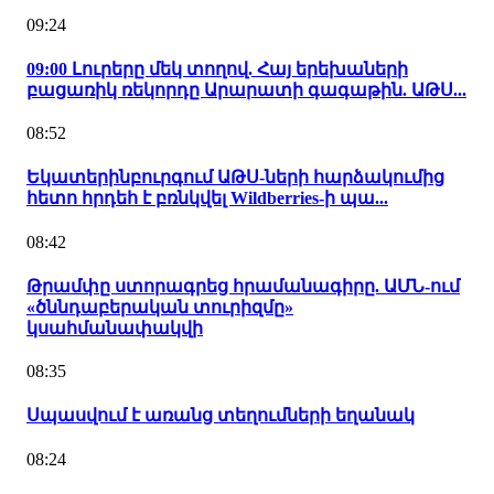
09:24
09:00 Լուրերը մեկ տողով. Հայ երեխաների
բացառիկ ռեկորդը Արարատի գագաթին. ԱԹՍ...
08:52
Եկատերինբուրգում ԱԹՍ-ների հարձակումից
հետո հրդեհ է բռնկվել Wildberries-ի պա...
08:42
Թրամփը ստորագրեց հրամանագիրը. ԱՄՆ-ում
«ծննդաբերական տուրիզմը»
կսահմանափակվի
08:35
Սպասվում է առանց տեղումների եղանակ
08:24