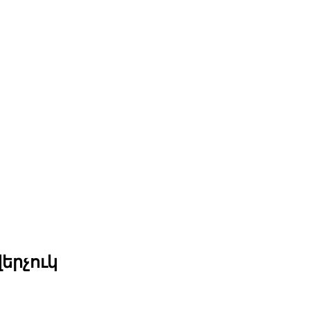
երչուկ