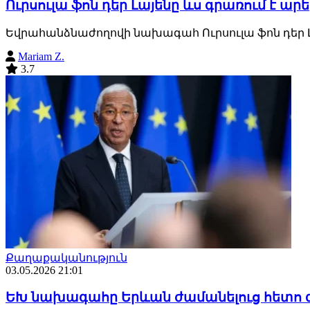
Ուրսուլա ֆոն դեր Լայենը ևս գրառում է ար
Եվրահանձնաժողովի նախագահ Ուրսուլա ֆոն դեր 
Mariam Z.
3.7
Քաղաքականություն
03.05.2026 21:01
ԵԽ նախագահը Երևան ժամանելուց հետո գ