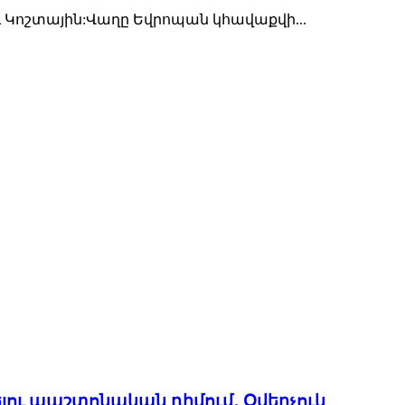
 Կոշտային:Վաղը Եվրոպան կհավաքվի...
ու պաշտոնական դիմում․ Օվերչուկ