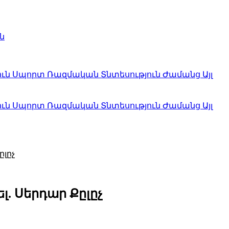
ն
ուն
Սպորտ
Ռազմական
Տնտեսություն
Ժամանց
Այլ
ուն
Սպորտ
Ռազմական
Տնտեսություն
Ժամանց
Այլ
ըլըչ
լ. Սերդար Քըլըչ