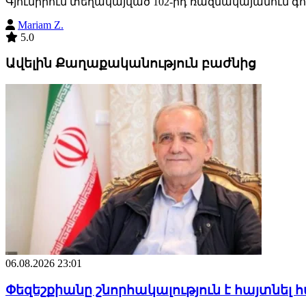
Գյումրիում տեղակայված 102-րդ ռազմակայանում գո
Mariam Z.
5.0
Ավելին Քաղաքականություն բաժնից
06.08.2026 23:01
Փեզեշքիանը շնորհակալություն է հայտնել