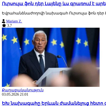
Ուրսուլա ֆոն դեր Լայենը ևս գրառում է ար
Եվրահանձնաժողովի նախագահ Ուրսուլա ֆոն դեր 
Mariam Z.
3.7
Քաղաքականություն
03.05.2026 21:01
ԵԽ նախագահը Երևան ժամանելուց հետո գ