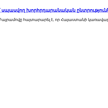
մ սպասվող խորհրդարանական ընտրություն
այրամովը հայտարարել է, որ Հայաստանի կառավարո