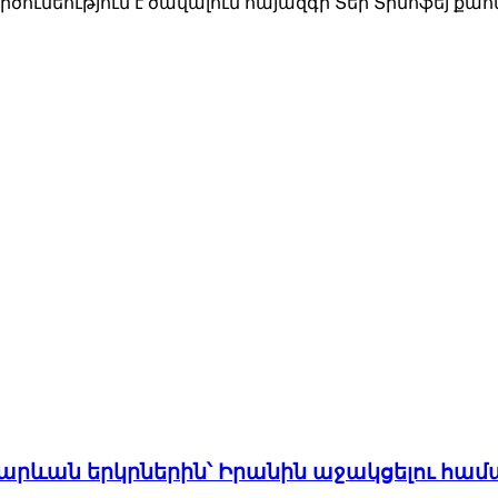
րծունեություն է ծավալում հայազգի Տեր Տիմոֆեյ քա
 հարևան երկրներին՝ Իրանին աջակցելու համ