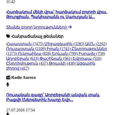
11:42
Հարձակում մեկի վրա՝ հարձակում բոլորի վրա․
Թուրքիան, Պակիստանն ու Սաուդյան Ա...
Տեսնել բոլոր նորությունները
Հանրաճանաչ թեմաներ
Հայաստան
(7475)
Միջազգային
(3285)
ԱՄՆ
(2292)
Ռուսաստան
(2109)
Իրան
(1741)
Ընտրություններ
(1273)
Ուկրաինա
(828)
Երևան
(799)
Իսրայել
(759)
Ադրբեջան
(623)
Փաշինյան
(561)
Եվրոպա
(510)
Ընդդիմություն
(437)
Թրամփ
(430)
Ազգային
ժողով
(417)
Radio Aurora
Ռուսական գազը՝ Ադրբեջանի անվան տակ.
Բաքվի էներգետիկ խաղը Եվր...
27.07.2026 17:54