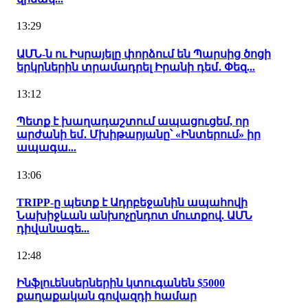
13:29
ԱՄՆ-ն ու Իսրայելը փորձում են Պարսից ծոցի
երկրներին տրամադրել Իրանի դեմ․ Փեզ...
13:12
Պետք է խաղադաշտում ապացուցեմ, որ
արժանի եմ․ Մխիթարյանը՝ «Ինտերում» իր
ապագա...
13:06
TRIPP-ը պետք է Ադրբեջանին ապահովի
Նախիջևան անխոչընդոտ մուտքով. ԱՄՆ
դիվանագե...
12:48
Ինֆլուենսերներին կտուգանեն $5000
քաղաքական գովազդի համար