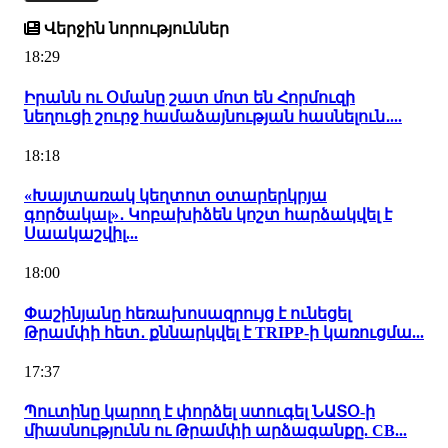
Վերջին նորություններ
18:29
Իրանն ու Օմանը շատ մոտ են Հորմուզի
նեղուցի շուրջ համաձայնության հասնելուն․...
18:18
«Խայտառակ կեղտոտ օտարերկրյա
գործակալ»․ Կոբախիձեն կոշտ հարձակվել է
Սաակաշվիլ...
18:00
Փաշինյանը հեռախոսազրույց է ունեցել
Թրամփի հետ․ քննարկվել է TRIPP-ի կառուցմա...
17:37
Պուտինը կարող է փորձել ստուգել ՆԱՏՕ-ի
միասնությունն ու Թրամփի արձագանքը. CB...