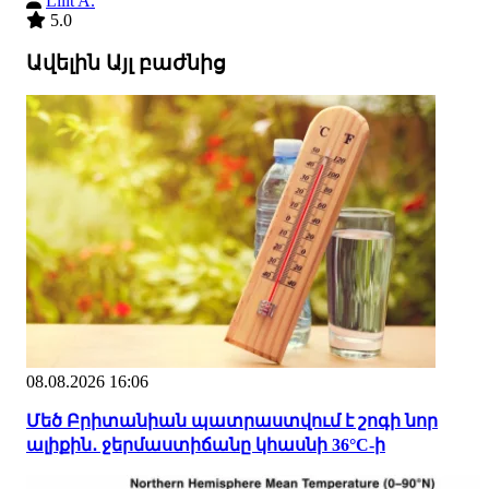
Lilit A.
5.0
Ավելին Այլ բաժնից
08.08.2026 16:06
Մեծ Բրիտանիան պատրաստվում է շոգի նոր
ալիքին․ ջերմաստիճանը կհասնի 36°C-ի