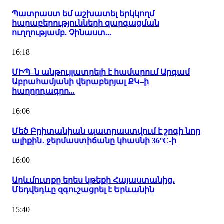
Պատրաստ եմ աշխատել երկկողմ
հարաբերությունների զարգացման
ուղղությամբ. Չինաստ...
16:18
ՄԻՊ–ն անթույլատրելի է համարում Արգամ
Աբրահամյանի վերաբերյալ ՔԿ–ի
հաղորդագրո...
16:06
Մեծ Բրիտանիան պատրաստվում է շոգի նոր
ալիքին․ ջերմաստիճանը կհասնի 36°C-ի
16:00
Արևմուտքը երես կթեքի Հայաստանից․
Մեդվեդևը զգուշացրել է Երևանին
15:40