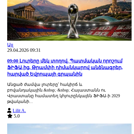
Այլ
29.04.2026 09:31
09:00 Լուրերը մեկ տողով. Պատմական որոշում
ՖԻՖԱ-ից, Թրամփի դիմանկարով անձնագրեր,
հարված Եվրոպայի գրպանին
Անցած ժամվա լուրերը՝ հակիրճ և
բովանդակային.&nbsp;·&nbsp; Հայաստանն ու
Վրաստանը համատեղ կհյուրընկալեն ՖԻՖԱ-ի 2029
թվականի...
Lilit A.
5.0