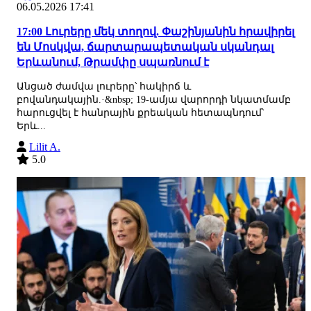
06.05.2026 17:41
17:00 Լուրերը մեկ տողով. Փաշինյանին հրավիրել
են Մոսկվա, ճարտարապետական սկանդալ
Երևանում, Թրամփը սպառնում է
Անցած ժամվա լուրերը՝ հակիրճ և
բովանդակային.·&nbsp; 19-ամյա վարորդի նկատմամբ
հարուցվել է հանրային քրեական հետապնդում՝
Երև...
Lilit A.
5.0