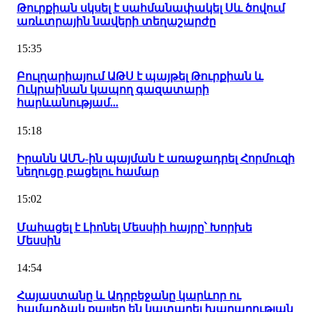
Թուրքիան սկսել է սահմանափակել Սև ծովում
առևտրային նավերի տեղաշարժը
15:35
Բուլղարիայում ԱԹՍ է պայթել Թուրքիան և
Ուկրաինան կապող գազատարի
հարևանությամ...
15:18
Իրանն ԱՄՆ-ին պայման է առաջադրել Հորմուզի
նեղուցը բացելու համար
15:02
Մահացել է Լիոնել Մեսսիի հայրը՝ Խորխե
Մեսսին
14:54
Հայաստանը և Ադրբեջանը կարևոր ու
համարձակ քայլեր են կատարել խաղաղության