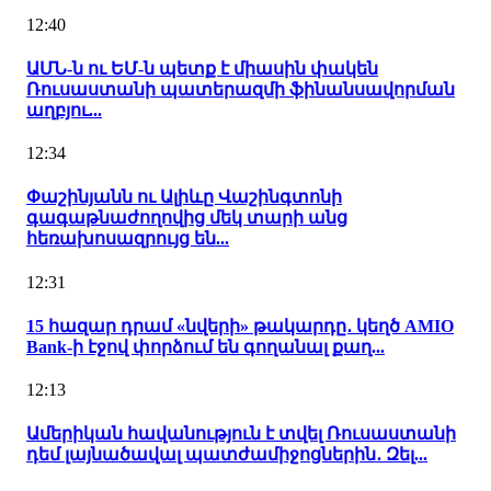
12:40
ԱՄՆ-ն ու ԵՄ-ն պետք է միասին փակեն
Ռուսաստանի պատերազմի ֆինանսավորման
աղբյու...
12:34
Փաշինյանն ու Ալիևը Վաշինգտոնի
գագաթնաժողովից մեկ տարի անց
հեռախոսազրույց են...
12:31
15 հազար դրամ «նվերի» թակարդը․ կեղծ AMIO
Bank-ի էջով փորձում են գողանալ քաղ...
12:13
Ամերիկան հավանություն է տվել Ռուսաստանի
դեմ լայնածավալ պատժամիջոցներին․ Զել...