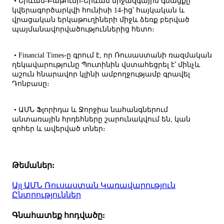
• Երևան-Բաթումի-Երևան միջազգային գնացքը
կվերագործարկվի հունիսի 14-ից՝ հայկական և
վրացական երկաթուղիների միջև ձեռք բերված
պայմանավորվածություններից հետո։
• Financial Times-ը գրում է, որ Ռուսաստանի ռազմական
ղեկավարությունը Պուտինին վստահեցրել է՝ մինչև
աշուն հնարավոր կլինի ամբողջությամբ գրավել
Դոնբասը։
• ԱՄՆ Ֆլորիդա և Ջորջիա նահանգներում
անտառային հրդեհները շարունակվում են, կան
զոհեր և ավերված տներ։
Թեմաներ:
Այլ
ԱՄՆ
Ռուսաստան
Կառավարություն
Ընտրություններ
Գնահատեք հոդվածը: