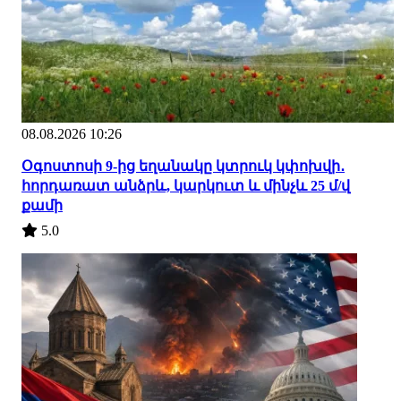
08.08.2026 10:26
Օգոստոսի 9-ից եղանակը կտրուկ կփոխվի․
հորդառատ անձրև, կարկուտ և մինչև 25 մ/վ
քամի
5.0