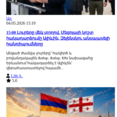
Այլ
04.05.2026 15:19
15:00 Լուրերը մեկ տողով. Մեցոլայի կոշտ
հակադարձումը Ալիևին, Զելենսկու անսպասելի
հանդիպումները
Անցած ժամվա լուրերը՝ հակիրճ և
բովանդակային.&nbsp;·&nbsp; ԵԽ նախագահը
Երևանում հակադարձել է Ալիևին՝
վերահաստատելով հայամե...
Lilit A.
5.0