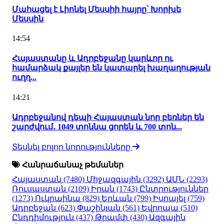
Մահացել է Լիոնել Մեսսիի հայրը՝ Խորխե
Մեսսին
14:54
Հայաստանը և Ադրբեջանը կարևոր ու
համարձակ քայլեր են կատարել խաղաղության
ուղղ...
14:21
Ադրբեջանով դեպի Հայաստան նոր բեռներ են
շարժվում․ 1049 տոննա ցորեն և 700 տոն...
Տեսնել բոլոր նորությունները
Հանրաճանաչ թեմաներ
Հայաստան
(7480)
Միջազգային
(3292)
ԱՄՆ
(2293)
Ռուսաստան
(2109)
Իրան
(1743)
Ընտրություններ
(1273)
Ուկրաինա
(829)
Երևան
(799)
Իսրայել
(759)
Ադրբեջան
(623)
Փաշինյան
(561)
Եվրոպա
(510)
Ընդդիմություն
(437)
Թրամփ
(430)
Ազգային