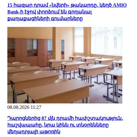
15 հազար դրամ «նվերի» թակարդը․ կեղծ AMIO
Bank-ի էջով փորձում են գողանալ
քաղաքացիների գումարները
08.08.2026 11:27
Դպրոցներից 87 մլն դրամի հափշտակություն․
հաշվապահը, նրա կինն ու տնօրենները
մեղադրյալի աթոռին