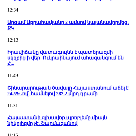
12:34
Արգամ Աբրահամյանը 2 ամսով կալանավորվեց․
ՔԿ
12:13
Իրավիճակը վատագույնն է պատերազմի
սկզբից ի վեր․ Ուկրաինայում ահազանգում են
Հ...
11:49
Շինարարության ծավալը Հայաստանում աճել է
24.5%-ով՝ հասնելով 282.2 մլրդ դրամի
11:31
Հայաստանի գլխավոր պրոբլեմը միայն
նիկոլիզմը չէ․ Շարմազանով
11:15