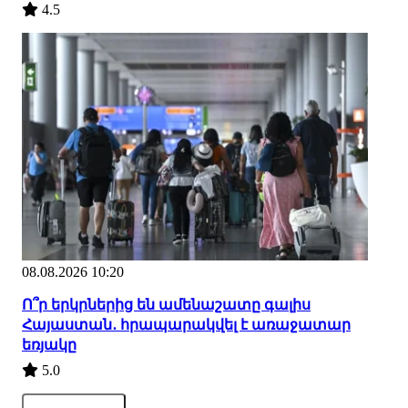
4.5
08.08.2026 10:20
Ո՞ր երկրներից են ամենաշատը գալիս
Հայաստան․ հրապարակվել է առաջատար
եռյակը
5.0