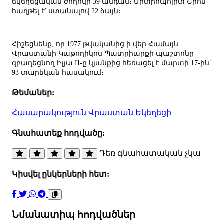
եկեղեցական ժողովի 39 անդամ։ Միտրոպոլիտ Շիոն
հաղթել է՝ ստանալով 22 ձայն։
Հիշեցնենք, որ 1977 թվականից ի վեր Համայն
Վրաստանի Կաթողիկոս-Պատրիարքի պաշտոնը
զբաղեցնող Իլյա II-ը կյանքից հեռացել է մարտի 17-ին՝
93 տարեկան հասակում։
Թեմաներ:
Հասարակություն
Վրաստան
Եկեղեցի
Գնահատեք հոդվածը:
Դեռ գնահատական չկա
Կիսվել ընկերների հետ:
Նմանատիպ հոդվածներ