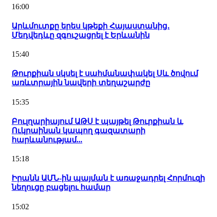
16:00
Արևմուտքը երես կթեքի Հայաստանից․
Մեդվեդևը զգուշացրել է Երևանին
15:40
Թուրքիան սկսել է սահմանափակել Սև ծովում
առևտրային նավերի տեղաշարժը
15:35
Բուլղարիայում ԱԹՍ է պայթել Թուրքիան և
Ուկրաինան կապող գազատարի
հարևանությամ...
15:18
Իրանն ԱՄՆ-ին պայման է առաջադրել Հորմուզի
նեղուցը բացելու համար
15:02