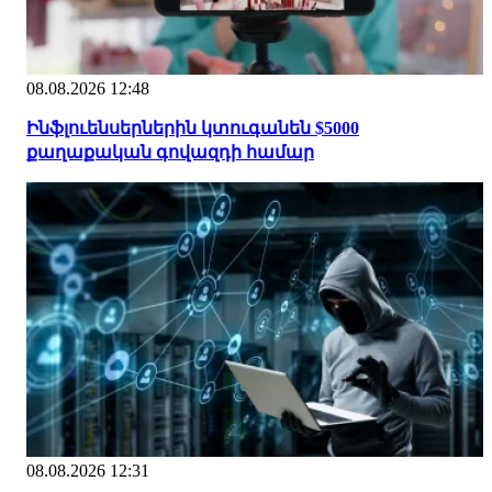
08.08.2026 12:48
Ինֆլուենսերներին կտուգանեն $5000
քաղաքական գովազդի համար
08.08.2026 12:31