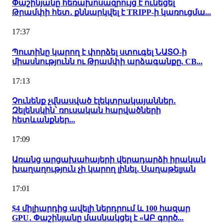
Փաշինյանը հեռախոսազրույց է ունեցել
Թրամփի հետ․ քննարկվել է TRIPP-ի կառուցմա...
17:37
Պուտինը կարող է փորձել ստուգել ՆԱՏՕ-ի
միասնությունն ու Թրամփի արձագանքը. CB...
17:13
Չունենք չվնասված էլեկտրակայաններ․
Զելենսկին՝ ռուսական հարվածների
հետևանքներ...
17:09
Առանց արցախահայերի վերադարձի իրական
խաղաղություն չի կարող լինել․ Սաղաթելյան
17:01
$4 միլիարդից ավելի ներդրում և 100 հազար
GPU․ Փաշինյանը մասնակցել է «ԱԲ գործ...