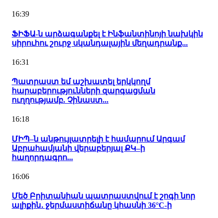
16:39
ՖԻՖԱ-ն արձագանքել է Ինֆանտինոյի նախկին
սիրուհու շուրջ սկանդալային մեղադրանք...
16:31
Պատրաստ եմ աշխատել երկկողմ
հարաբերությունների զարգացման
ուղղությամբ. Չինաստ...
16:18
ՄԻՊ–ն անթույլատրելի է համարում Արգամ
Աբրահամյանի վերաբերյալ ՔԿ–ի
հաղորդագրո...
16:06
Մեծ Բրիտանիան պատրաստվում է շոգի նոր
ալիքին․ ջերմաստիճանը կհասնի 36°C-ի