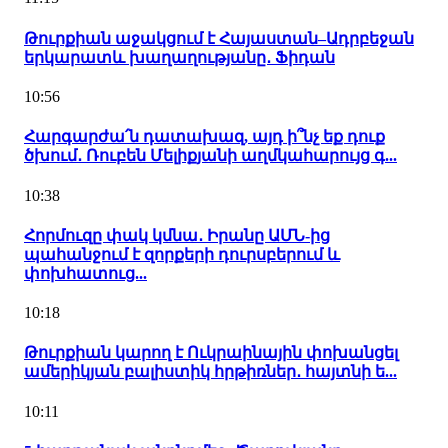
Թուրքիան աջակցում է Հայաստան–Ադրբեջան
երկարատև խաղաղությանը․ Ֆիդան
10:56
Հարգարժա՛ն դատախազ, այդ ի՞նչ եք դուք
ծխում․ Ռուբեն Մելիքյանի աղմկահարույց գ...
10:38
Հորմուզը փակ կմնա․ Իրանը ԱՄՆ-ից
պահանջում է զորքերի դուրսբերում և
փոխհատուց...
10:18
Թուրքիան կարող է Ուկրաինային փոխանցել
ամերիկյան բալիստիկ հրթիռներ․ հայտնի ե...
10:11