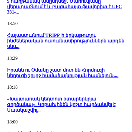
5 հաղթանակ անընդմեջ․ Ծառուկյանը
վերադառնում է և բացահայտ ֆավորիտ է UFC
331-...
18:50
Հայաստանում TRIPP-ի երկաթուղու
ինժեներական ուսումնասիրություններն արդեն
սկս...
18:29
Իրանն ու Օմանը շատ մոտ են Հորմուզի
նեղուցի շուրջ համաձայնության հասնելուն․...
18:18
«Խայտառակ կեղտոտ օտարերկրյա
գործակալ»․ Կոբախիձեն կոշտ հարձակվել է
Սաակաշվիլ...
18:00