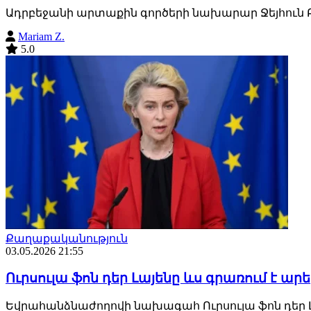
Ադրբեջանի արտաքին գործերի նախարար Ջեյհուն Բ
Mariam Z.
5.0
Քաղաքականություն
03.05.2026 21:55
Ուրսուլա ֆոն դեր Լայենը ևս գրառում է ար
Եվրահանձնաժողովի նախագահ Ուրսուլա ֆոն դեր 