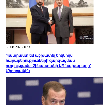
08.08.2026 16:31
Պատրաստ եմ աշխատել երկկողմ
հարաբերությունների զարգացման
ուղղությամբ. Չինաստանի ԱԳ նախարարը՝
Միրզոյանին