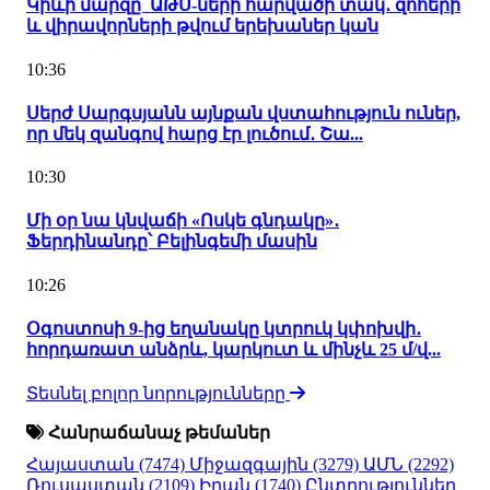
Կիևի մարզը՝ ԱԹՍ-ների հարվածի տակ․ զոհերի
և վիրավորների թվում երեխաներ կան
10:36
Սերժ Սարգսյանն այնքան վստահություն ուներ,
որ մեկ զանգով հարց էր լուծում․ Շա...
10:30
Մի օր նա կնվաճի «Ոսկե գնդակը»․
Ֆերդինանդը՝ Բելինգեմի մասին
10:26
Օգոստոսի 9-ից եղանակը կտրուկ կփոխվի․
հորդառատ անձրև, կարկուտ և մինչև 25 մ/վ...
Տեսնել բոլոր նորությունները
Հանրաճանաչ թեմաներ
Հայաստան
(7474)
Միջազգային
(3279)
ԱՄՆ
(2292)
Ռուսաստան
(2109)
Իրան
(1740)
Ընտրություններ