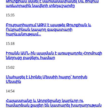
Թուրքիան սկսել է սահմանափակել Սև ծովում
առևտրային նավերի տեղաշարժը
15:35
Բուլղարիայում ԱԹՍ է պայթել Թուրքիան և
Ուկրաինան կապող գազատարի
հարևանությամ...
15:18
Իրանն ԱՄՆ-ին պայման է առաջադրել Հորմուզի
նեղուցը բացելու համար
15:02
Մահացել է Լիոնել Մեսսիի հայրը՝ Խորխե
Մեսսին
14:54
Հայաստանը և Ադրբեջանը կարևոր ու
համարձակ քայլեր են կատարել խաղաղության