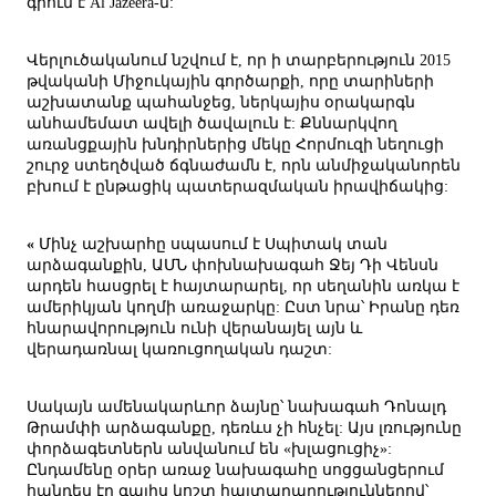
գրում է Al Jazeera-ն:
Վերլուծականում նշվում է, որ ի տարբերություն 2015
թվականի Միջուկային գործարքի, որը տարիների
աշխատանք պահանջեց, ներկայիս օրակարգն
անհամեմատ ավելի ծավալուն է: Քննարկվող
առանցքային խնդիրներից մեկը Հորմուզի նեղուցի
շուրջ ստեղծված ճգնաժամն է, որն անմիջականորեն
բխում է ընթացիկ պատերազմական իրավիճակից:
«
Մինչ աշխարհը սպասում է Սպիտակ տան
արձագանքին, ԱՄՆ փոխնախագահ Ջեյ Դի Վենսն
արդեն հասցրել է հայտարարել, որ սեղանին առկա է
ամերիկյան կողմի առաջարկը: Ըստ նրա՝ Իրանը դեռ
հնարավորություն ունի վերանայել այն և
վերադառնալ կառուցողական դաշտ:
Սակայն ամենակարևոր ձայնը՝ նախագահ Դոնալդ
Թրամփի արձագանքը, դեռևս չի հնչել: Այս լռությունը
փորձագետներն անվանում են «խլացուցիչ»:
Ընդամենը օրեր առաջ նախագահը սոցցանցերում
հանդես էր գալիս կոշտ հայտարարություններով՝