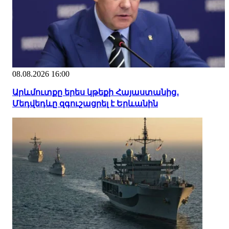
08.08.2026 16:00
Արևմուտքը երես կթեքի Հայաստանից․
Մեդվեդևը զգուշացրել է Երևանին