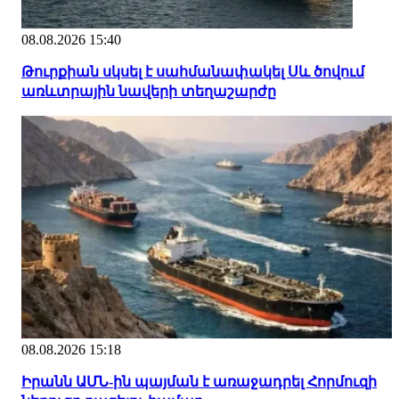
08.08.2026 15:40
Թուրքիան սկսել է սահմանափակել Սև ծովում
առևտրային նավերի տեղաշարժը
08.08.2026 15:18
Իրանն ԱՄՆ-ին պայման է առաջադրել Հորմուզի