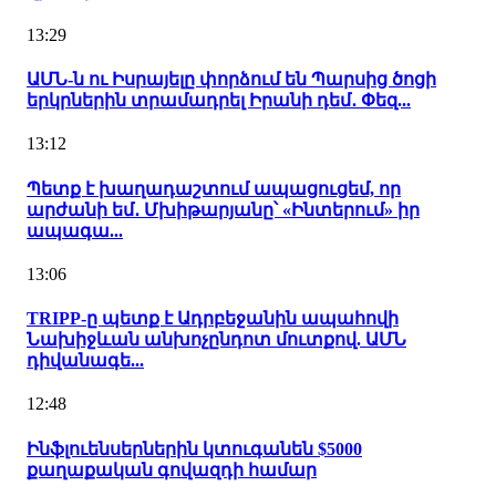
13:29
ԱՄՆ-ն ու Իսրայելը փորձում են Պարսից ծոցի
երկրներին տրամադրել Իրանի դեմ․ Փեզ...
13:12
Պետք է խաղադաշտում ապացուցեմ, որ
արժանի եմ․ Մխիթարյանը՝ «Ինտերում» իր
ապագա...
13:06
TRIPP-ը պետք է Ադրբեջանին ապահովի
Նախիջևան անխոչընդոտ մուտքով. ԱՄՆ
դիվանագե...
12:48
Ինֆլուենսերներին կտուգանեն $5000
քաղաքական գովազդի համար