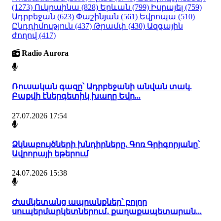
(1273)
Ուկրաինա
(828)
Երևան
(799)
Իսրայել
(759)
Ադրբեջան
(623)
Փաշինյան
(561)
Եվրոպա
(510)
Ընդդիմություն
(437)
Թրամփ
(430)
Ազգային
ժողով
(417)
Radio Aurora
Ռուսական գազը՝ Ադրբեջանի անվան տակ.
Բաքվի էներգետիկ խաղը Եվր...
27.07.2026 17:54
Ձկնաբույծների խնդիրները. Գոռ Գրիգորյանը՝
Ավրորայի եթերում
24.07.2026 15:38
Ժամկետանց ապրանքներ՝ բոլոր
սուպերմարկետներում․ քաղաքապետարան...