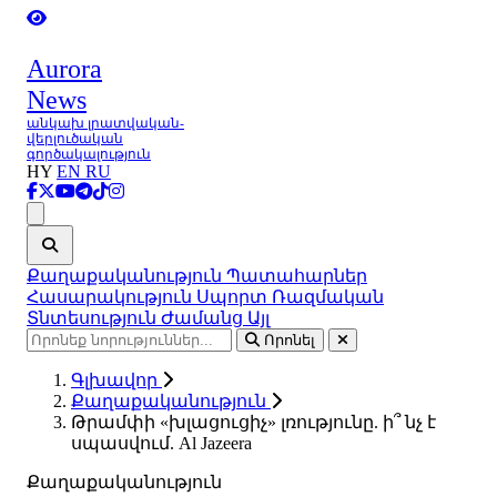
Aurora
News
անկախ լրատվական-
վերլուծական
գործակալություն
HY
EN
RU
Ցանկ
Քաղաքականություն
Պատահարներ
Հասարակություն
Սպորտ
Ռազմական
Տնտեսություն
Ժամանց
Այլ
Որոնել
Գլխավոր
Քաղաքականություն
Թրամփի «խլացուցիչ» լռությունը. ի՞ նչ է
սպասվում. Al Jazeera
Քաղաքականություն