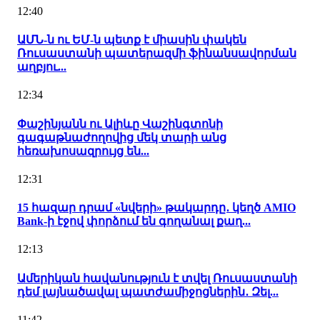
12:40
ԱՄՆ-ն ու ԵՄ-ն պետք է միասին փակեն
Ռուսաստանի պատերազմի ֆինանսավորման
աղբյու...
12:34
Փաշինյանն ու Ալիևը Վաշինգտոնի
գագաթնաժողովից մեկ տարի անց
հեռախոսազրույց են...
12:31
15 հազար դրամ «նվերի» թակարդը․ կեղծ AMIO
Bank-ի էջով փորձում են գողանալ քաղ...
12:13
Ամերիկան հավանություն է տվել Ռուսաստանի
դեմ լայնածավալ պատժամիջոցներին․ Զել...
11:42