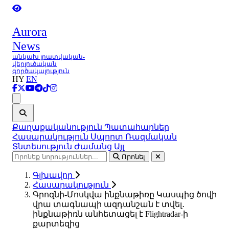
Aurora
News
անկախ լրատվական-
վերլուծական
գործակալություն
HY
EN
Ցանկ
Քաղաքականություն
Պատահարներ
Հասարակություն
Սպորտ
Ռազմական
Տնտեսություն
Ժամանց
Այլ
Որոնել
Գլխավոր
Հասարակություն
Գրոզնի-Մոսկվա ինքնաթիռը Կասպից ծովի
վրա տագնապի ազդանշան է տվել․
ինքնաթիռն անհետացել է Flightradar-ի
քարտեզից