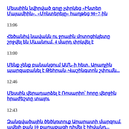
Մեսսիին նվիրված գոլը չփրկեց «Ինտեր
Մայամիին»․ «Մոնտերեյը» հաղթեց 90+7-ին
13:06
Հեծանիվ-նավակն ու ջրային մոտոցիկլետը
շրջվել են Սևանում․ 4 մարդ փրկվել է
13:00
Մենք չենք բանակցում ԱՄՆ-ի հետ․ Արաղչին
պարզաբանել է Թեհրան–Վաշինգտոն շփումն...
12:46
Մեսսին վերադարձել է Ռոսարիո՝ հորը վերջին
հրաժեշտը տալու
12:43
Զանգվածային ծեծկռտուք Արարատի մարզում.
ավելի քան 10 քաղաքացի դիմել է հիվանդ...