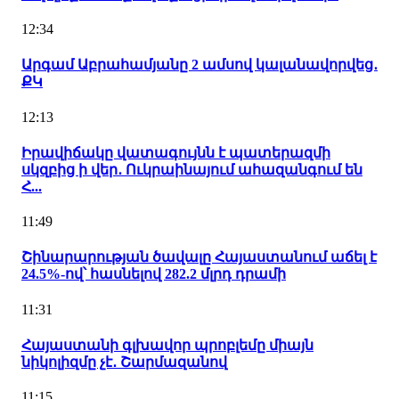
12:34
Արգամ Աբրահամյանը 2 ամսով կալանավորվեց․
ՔԿ
12:13
Իրավիճակը վատագույնն է պատերազմի
սկզբից ի վեր․ Ուկրաինայում ահազանգում են
Հ...
11:49
Շինարարության ծավալը Հայաստանում աճել է
24.5%-ով՝ հասնելով 282.2 մլրդ դրամի
11:31
Հայաստանի գլխավոր պրոբլեմը միայն
նիկոլիզմը չէ․ Շարմազանով
11:15