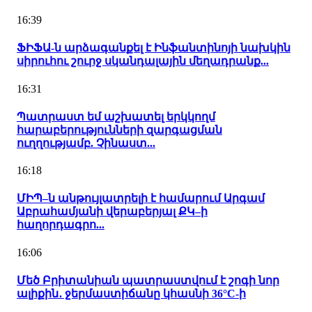
16:39
ՖԻՖԱ-ն արձագանքել է Ինֆանտինոյի նախկին
սիրուհու շուրջ սկանդալային մեղադրանք...
16:31
Պատրաստ եմ աշխատել երկկողմ
հարաբերությունների զարգացման
ուղղությամբ. Չինաստ...
16:18
ՄԻՊ–ն անթույլատրելի է համարում Արգամ
Աբրահամյանի վերաբերյալ ՔԿ–ի
հաղորդագրո...
16:06
Մեծ Բրիտանիան պատրաստվում է շոգի նոր
ալիքին․ ջերմաստիճանը կհասնի 36°C-ի