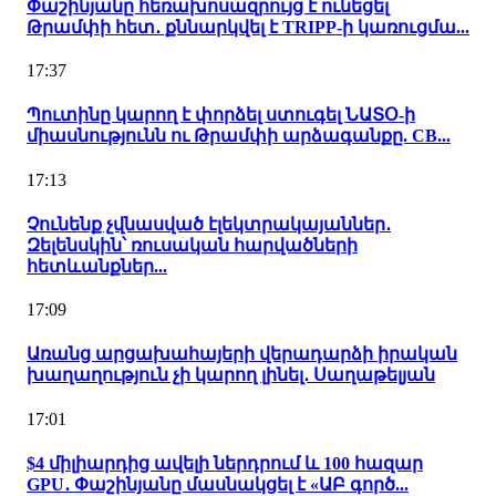
Փաշինյանը հեռախոսազրույց է ունեցել
Թրամփի հետ․ քննարկվել է TRIPP-ի կառուցմա...
17:37
Պուտինը կարող է փորձել ստուգել ՆԱՏՕ-ի
միասնությունն ու Թրամփի արձագանքը. CB...
17:13
Չունենք չվնասված էլեկտրակայաններ․
Զելենսկին՝ ռուսական հարվածների
հետևանքներ...
17:09
Առանց արցախահայերի վերադարձի իրական
խաղաղություն չի կարող լինել․ Սաղաթելյան
17:01
$4 միլիարդից ավելի ներդրում և 100 հազար
GPU․ Փաշինյանը մասնակցել է «ԱԲ գործ...