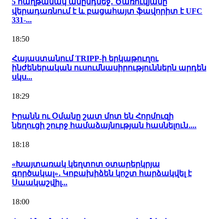
5 հաղթանակ անընդմեջ․ Ծառուկյանը
վերադառնում է և բացահայտ ֆավորիտ է UFC
331-...
18:50
Հայաստանում TRIPP-ի երկաթուղու
ինժեներական ուսումնասիրություններն արդեն
սկս...
18:29
Իրանն ու Օմանը շատ մոտ են Հորմուզի
նեղուցի շուրջ համաձայնության հասնելուն․...
18:18
«Խայտառակ կեղտոտ օտարերկրյա
գործակալ»․ Կոբախիձեն կոշտ հարձակվել է
Սաակաշվիլ...
18:00