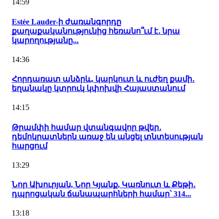
14:59
Estée Lauder-ի ժառանգորդը
քաղաքականությունից հեռանո՞ւմ է․ նրա
կարողությանը...
14:36
Հորդառատ անձրև, կարկուտ և ուժեղ քամի․
եղանակը կտրուկ կփոխվի Հայաստանում
14:15
Թրամփի համար վտանգավոր թվեր․
դեմոկրատներն առաջ են անցել տնտեսության
հարցում
13:29
Նոր Ախուրյան, Նոր Կյանք, Կառնուտ և Քեթի․
դպրոցական ճանապարհների համար՝ 314...
13:18