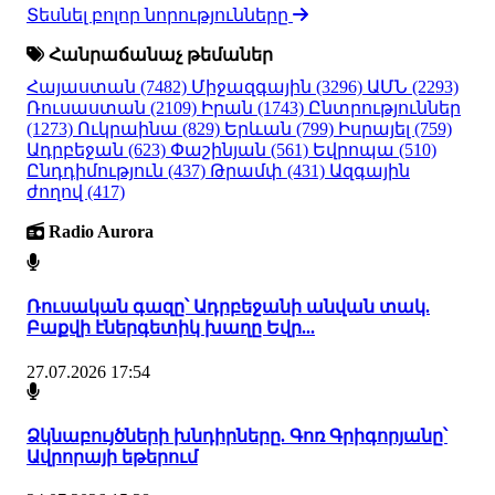
Տեսնել բոլոր նորությունները
Հանրաճանաչ թեմաներ
Հայաստան
(7482)
Միջազգային
(3296)
ԱՄՆ
(2293)
Ռուսաստան
(2109)
Իրան
(1743)
Ընտրություններ
(1273)
Ուկրաինա
(829)
Երևան
(799)
Իսրայել
(759)
Ադրբեջան
(623)
Փաշինյան
(561)
Եվրոպա
(510)
Ընդդիմություն
(437)
Թրամփ
(431)
Ազգային
ժողով
(417)
Radio Aurora
Ռուսական գազը՝ Ադրբեջանի անվան տակ.
Բաքվի էներգետիկ խաղը Եվր...
27.07.2026 17:54
Ձկնաբույծների խնդիրները. Գոռ Գրիգորյանը՝
Ավրորայի եթերում