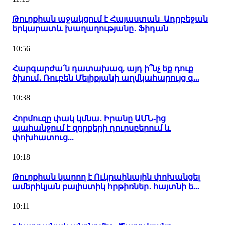
Թուրքիան աջակցում է Հայաստան–Ադրբեջան
երկարատև խաղաղությանը․ Ֆիդան
10:56
Հարգարժա՛ն դատախազ, այդ ի՞նչ եք դուք
ծխում․ Ռուբեն Մելիքյանի աղմկահարույց գ...
10:38
Հորմուզը փակ կմնա․ Իրանը ԱՄՆ-ից
պահանջում է զորքերի դուրսբերում և
փոխհատուց...
10:18
Թուրքիան կարող է Ուկրաինային փոխանցել
ամերիկյան բալիստիկ հրթիռներ․ հայտնի ե...
10:11