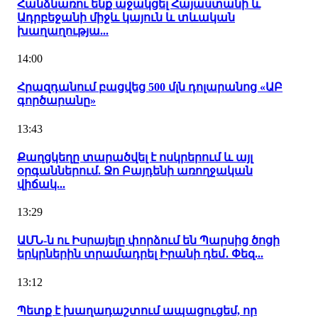
Հանձնառու ենք աջակցել Հայաստանի և
Ադրբեջանի միջև կայուն և տևական
խաղաղությա...
14:00
Հրազդանում բացվեց 500 մլն դոլարանոց «ԱԲ
գործարանը»
13:43
Քաղցկեղը տարածվել է ոսկրերում և այլ
օրգաններում. Ջո Բայդենի առողջական
վիճակ...
13:29
ԱՄՆ-ն ու Իսրայելը փորձում են Պարսից ծոցի
երկրներին տրամադրել Իրանի դեմ․ Փեզ...
13:12
Պետք է խաղադաշտում ապացուցեմ, որ