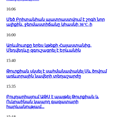
16:06
Մեծ Բրիտանիան պատրաստվում է շոգի նոր
ալիքին․ ջերմաստիճանը կհասնի 36°C-ի
16:00
Արևմուտքը երես կթեքի Հայաստանից․
Մեդվեդևը զգուշացրել է Երևանին
15:40
Թուրքիան սկսել է սահմանափակել Սև ծովում
առևտրային նավերի տեղաշարժը
15:35
Բուլղարիայում ԱԹՍ է պայթել Թուրքիան և
Ուկրաինան կապող գազատարի
հարևանությամ...
15:18