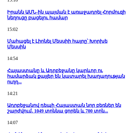
Իրանն ԱՄՆ-ին պայման է առաջադրել Հորմուզի
նեղուցը բացելու համար
15:02
Մահացել է Լիոնել Մեսսիի հայրը՝ Խորխե
Մեսսին
14:54
Հայաստանը և Ադրբեջանը կարևոր ու
համարձակ քայլեր են կատարել խաղաղության
ուղղ...
14:21
Ադրբեջանով դեպի Հայաստան նոր բեռներ են
շարժվում․ 1049 տոննա ցորեն և 700 տոն...
14:07