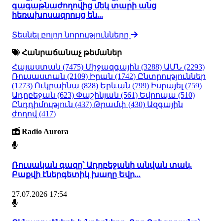
գագաթնաժողովից մեկ տարի անց
հեռախոսազրույց են...
Տեսնել բոլոր նորությունները
Հանրաճանաչ թեմաներ
Հայաստան
(7475)
Միջազգային
(3288)
ԱՄՆ
(2293)
Ռուսաստան
(2109)
Իրան
(1742)
Ընտրություններ
(1273)
Ուկրաինա
(828)
Երևան
(799)
Իսրայել
(759)
Ադրբեջան
(623)
Փաշինյան
(561)
Եվրոպա
(510)
Ընդդիմություն
(437)
Թրամփ
(430)
Ազգային
ժողով
(417)
Radio Aurora
Ռուսական գազը՝ Ադրբեջանի անվան տակ.
Բաքվի էներգետիկ խաղը Եվր...
27.07.2026 17:54