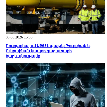
08.08.2026 15:35
Բուլղարիայում ԱԹՍ է պայթել Թուրքիան և
Ուկրաինան կապող գազատարի
հարևանությամբ