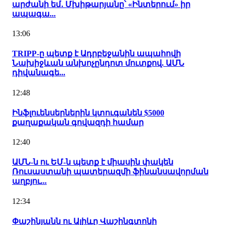
արժանի եմ․ Մխիթարյանը՝ «Ինտերում» իր
ապագա...
13:06
TRIPP-ը պետք է Ադրբեջանին ապահովի
Նախիջևան անխոչընդոտ մուտքով. ԱՄՆ
դիվանագե...
12:48
Ինֆլուենսերներին կտուգանեն $5000
քաղաքական գովազդի համար
12:40
ԱՄՆ-ն ու ԵՄ-ն պետք է միասին փակեն
Ռուսաստանի պատերազմի ֆինանսավորման
աղբյու...
12:34
Փաշինյանն ու Ալիևը Վաշինգտոնի