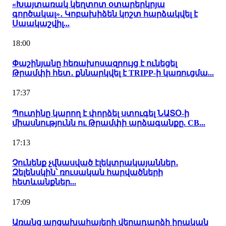
«Խայտառակ կեղտոտ օտարերկրյա
գործակալ»․ Կոբախիձեն կոշտ հարձակվել է
Սաակաշվիլ...
18:00
Փաշինյանը հեռախոսազրույց է ունեցել
Թրամփի հետ․ քննարկվել է TRIPP-ի կառուցմա...
17:37
Պուտինը կարող է փորձել ստուգել ՆԱՏՕ-ի
միասնությունն ու Թրամփի արձագանքը. CB...
17:13
Չունենք չվնասված էլեկտրակայաններ․
Զելենսկին՝ ռուսական հարվածների
հետևանքներ...
17:09
Առանց արցախահայերի վերադարձի իրական