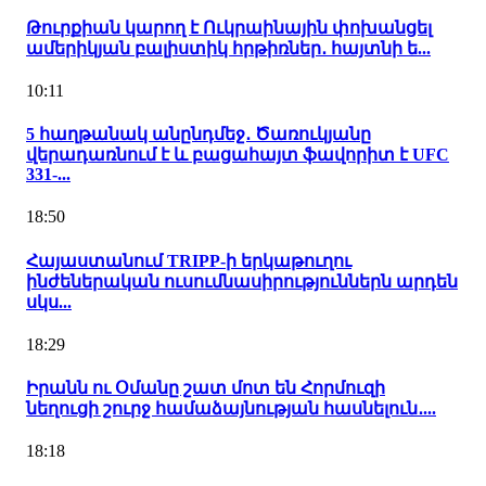
Թուրքիան կարող է Ուկրաինային փոխանցել
ամերիկյան բալիստիկ հրթիռներ․ հայտնի ե...
10:11
5 հաղթանակ անընդմեջ․ Ծառուկյանը
վերադառնում է և բացահայտ ֆավորիտ է UFC
331-...
18:50
Հայաստանում TRIPP-ի երկաթուղու
ինժեներական ուսումնասիրություններն արդեն
սկս...
18:29
Իրանն ու Օմանը շատ մոտ են Հորմուզի
նեղուցի շուրջ համաձայնության հասնելուն․...
18:18