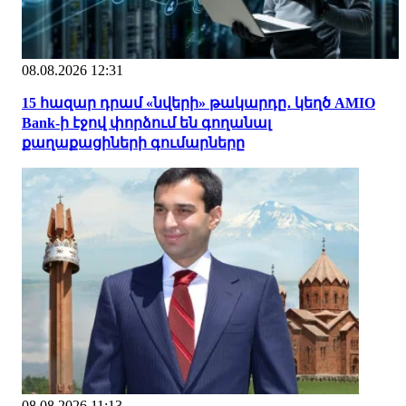
08.08.2026 12:31
15 հազար դրամ «նվերի» թակարդը․ կեղծ AMIO
Bank-ի էջով փորձում են գողանալ
քաղաքացիների գումարները
08.08.2026 11:13