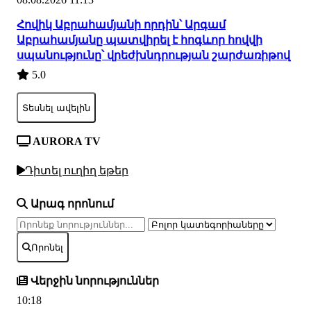
Հովիկ Աբրահամյանի որդին՝ Արգամ
Աբրահամյանը պատվիրել է հոգևոր հովվի
սպանությունը՝ վրեժխնդրության շարժառիթով
5.0
Տեսնել ավելին
AURORA TV
Դիտել ուղիղ եթեր
Արագ որոնում
Որոնել
Վերջին նորություններ
10:18