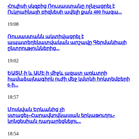
Հուլիսի սկզբից Ռուսաստանը ոչնչացրել է
Ուկրաինայի բիզնեսի ավելի քան 400 հազա...
19:08
Ռուսաստանն ակտիվացրել է
ապատեղեկատվական արշավը Գերմանիայի
ընտրություններից...
19:02
ԵԱՏՄ-ի և ԱՄԷ-ի միջև ազատ առևտրի
համաձայնագիրն ուժի մեջ կմտնի հոկտեմբերի
6-ի...
18:57
Մոսկվան Երևանից չի
ստացել«Հարավկովկասյան երկաթուղու»
կոնցեսիան դադարեցնելու...
18:54