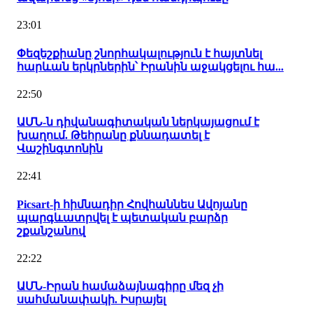
23:01
Փեզեշքիանը շնորհակալություն է հայտնել
հարևան երկրներին՝ Իրանին աջակցելու հա...
22:50
ԱՄՆ-ն դիվանագիտական ներկայացում է
խաղում. Թեհրանը քննադատել է
Վաշինգտոնին
22:41
Picsart-ի հիմնադիր Հովհաննես Ավոյանը
պարգևատրվել է պետական բարձր
շքանշանով
22:22
ԱՄՆ-Իրան համաձայնագիրը մեզ չի
սահմանափակի. Իսրայել