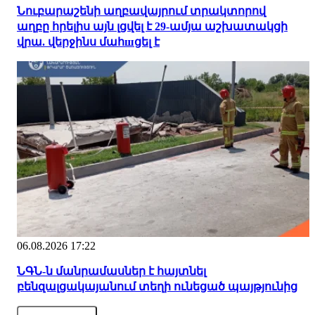
Նուբարաշենի աղբավայրում տրակտորով
աղբը հրելիս այն լցվել է 29-ամյա աշխատակցի
վրա. վերջինս մահшցել է
06.08.2026 17:22
ՆԳՆ-ն մանրամասներ է հայտնել
բենզալցակայանում տեղի ունեցած պայթյունից