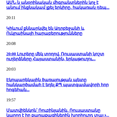
ԱՄՆ-ն անօրինական միգրանտներին կոչ է
անում ինքնակամ լքել երկիրը․ հակառակ դեպ...
20:11
Կիևում քննարկվել են Ադրբեջանի և
Ուկրաինայի հարաբերությունները
20:08
20:00 Լուրերը մեկ տողով. Ռուսաստանի կոշտ
ուղերձները Հայաստանին, երկաթուղու...
20:03
Էկոպարեկային ծառայության պետը
հանկարծամահ է եղել ՔՊ պատգամավորի հոր
հոգեհան...
19:57
Մատվիենկոն՝ Ռուբինյանին․ Ռուսաստանը
կարող է իր քաղաքացիներին խորհուրդ տալ չ...