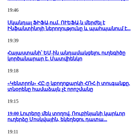
19:46
Սկանդալ ՖԻՖԱ-ում․ ՈՒԵՖԱ-ն մերժել է
Ինֆանտինոյի ներողությունը և պահպանում է...
19:39
Հայաստանի՝ ԵՄ-ին անդամակցելու ուղեգիծը
կործանարար է. Մատվիենկո
19:18
«Կենտրոն» ՀԸ-ը կբողոքարկի ՀՌՀ-ի տուգանքը.
տնօրենը համաձայն չէ որոշմանը
19:15
19:00 Լուրերը մեկ տողով. Ռուբինյանի կարևոր
ուղերձը Մոսկվային, եկեղեցու դատա...
19:11