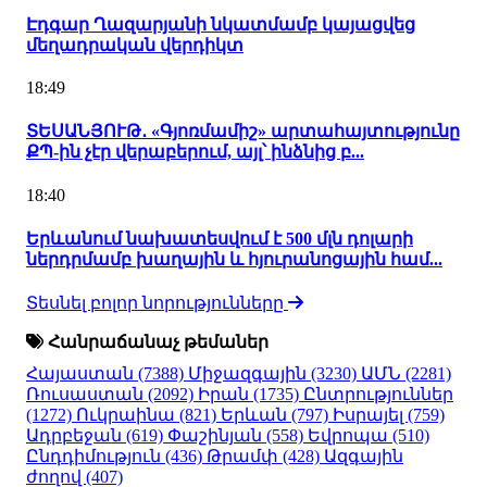
Էդգար Ղազարյանի նկատմամբ կայացվեց
մեղադրական վերդիկտ
18:49
ՏԵՍԱՆՅՈՒԹ․ «Գյոռմամիշ» արտահայտությունը
ՔՊ-ին չէր վերաբերում, այլ՝ ինձնից բ...
18:40
Երևանում նախատեսվում է 500 մլն դոլարի
ներդրմամբ խաղային և հյուրանոցային համ...
Տեսնել բոլոր նորությունները
Հանրաճանաչ թեմաներ
Հայաստան
(7388)
Միջազգային
(3230)
ԱՄՆ
(2281)
Ռուսաստան
(2092)
Իրան
(1735)
Ընտրություններ
(1272)
Ուկրաինա
(821)
Երևան
(797)
Իսրայել
(759)
Ադրբեջան
(619)
Փաշինյան
(558)
Եվրոպա
(510)
Ընդդիմություն
(436)
Թրամփ
(428)
Ազգային
ժողով
(407)