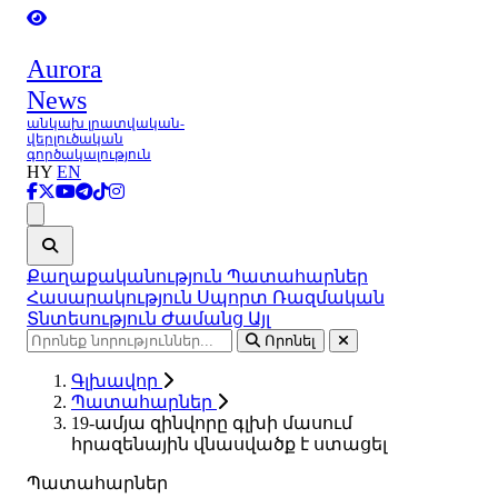
Aurora
News
անկախ լրատվական-
վերլուծական
գործակալություն
HY
EN
Ցանկ
Քաղաքականություն
Պատահարներ
Հասարակություն
Սպորտ
Ռազմական
Տնտեսություն
Ժամանց
Այլ
Որոնել
Գլխավոր
Պատահարներ
19-ամյա զինվորը գլխի մասում
հրազենային վնասվածք է ստացել
Պատահարներ