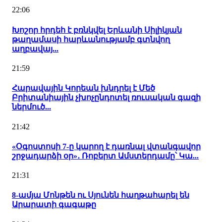
22:06
Խոշոր հրդեհ է բռնկվել Երևանի Սիլիկյան
թաղամասի հարևանությամբ գտնվող
աղբավայ...
21:59
Հարավային Կորեան խնդրել է Մեծ
Բրիտանիային չխոչընդոտել ռուսական գազի
ներմուծ...
21:42
«Օգոստոսի 7-ը կարող է դառնալ վտանգավոր
շրջադարձի օր»․ Ռոբերտ Ամստերդամը՝ Կա...
21:31
8-ամյա Մոնթեն ու Սյունեն հաղթահարել են
Արարատի գագաթը