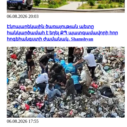
06.08.2026 20:03
Էկոպարեկային ծառայության պետը
հանկարծամահ է եղել ՔՊ պատգամավորի հոր
հոգեհանգստի ժամանակ․ Shamshyan
06.08.2026 17:55