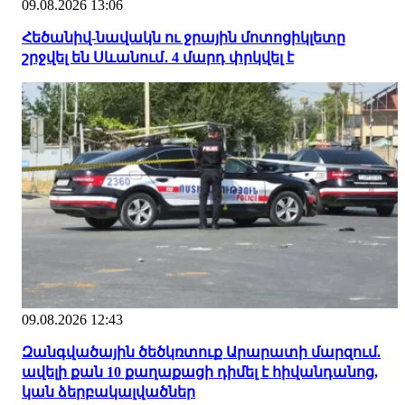
09.08.2026 13:06
Հեծանիվ-նավակն ու ջրային մոտոցիկլետը
շրջվել են Սևանում․ 4 մարդ փրկվել է
09.08.2026 12:43
Զանգվածային ծեծկռտուք Արարատի մարզում.
ավելի քան 10 քաղաքացի դիմել է հիվանդանոց,
կան ձերբակալվածներ