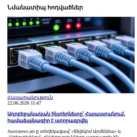
Նմանատիպ հոդվածներ
Հասարակություն
22.06.2026 11:47
Ադրբեջանական ինտերնետը՝ Հայաստանում․
համաձայնագիր է ստորագրվել
Auroranews.am-ը տեղեկացավ՝ «Տելեկոմ Արմենիա» և