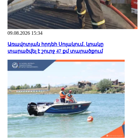
09.08.2026 15:34
Առավոտյան հրդեհ Սոլակում․ կրակը
տարածվել է շուրջ 47 քմ տարածքում