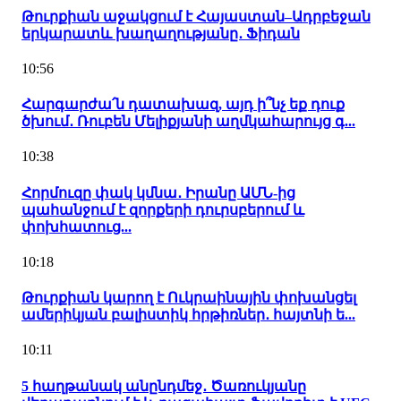
Թուրքիան աջակցում է Հայաստան–Ադրբեջան
երկարատև խաղաղությանը․ Ֆիդան
10:56
Հարգարժա՛ն դատախազ, այդ ի՞նչ եք դուք
ծխում․ Ռուբեն Մելիքյանի աղմկահարույց գ...
10:38
Հորմուզը փակ կմնա․ Իրանը ԱՄՆ-ից
պահանջում է զորքերի դուրսբերում և
փոխհատուց...
10:18
Թուրքիան կարող է Ուկրաինային փոխանցել
ամերիկյան բալիստիկ հրթիռներ․ հայտնի ե...
10:11
5 հաղթանակ անընդմեջ․ Ծառուկյանը