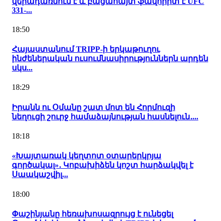
վերադառնում է և բացահայտ ֆավորիտ է UFC
331-...
18:50
Հայաստանում TRIPP-ի երկաթուղու
ինժեներական ուսումնասիրություններն արդեն
սկս...
18:29
Իրանն ու Օմանը շատ մոտ են Հորմուզի
նեղուցի շուրջ համաձայնության հասնելուն․...
18:18
«Խայտառակ կեղտոտ օտարերկրյա
գործակալ»․ Կոբախիձեն կոշտ հարձակվել է
Սաակաշվիլ...
18:00
Փաշինյանը հեռախոսազրույց է ունեցել