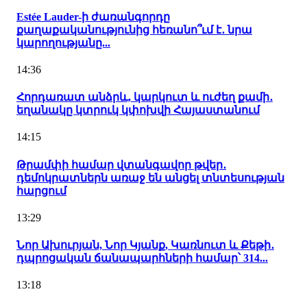
Estée Lauder-ի ժառանգորդը
քաղաքականությունից հեռանո՞ւմ է․ նրա
կարողությանը...
14:36
Հորդառատ անձրև, կարկուտ և ուժեղ քամի․
եղանակը կտրուկ կփոխվի Հայաստանում
14:15
Թրամփի համար վտանգավոր թվեր․
դեմոկրատներն առաջ են անցել տնտեսության
հարցում
13:29
Նոր Ախուրյան, Նոր Կյանք, Կառնուտ և Քեթի․
դպրոցական ճանապարհների համար՝ 314...
13:18