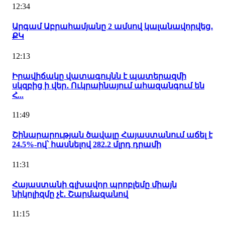
12:34
Արգամ Աբրահամյանը 2 ամսով կալանավորվեց․
ՔԿ
12:13
Իրավիճակը վատագույնն է պատերազմի
սկզբից ի վեր․ Ուկրաինայում ահազանգում են
Հ...
11:49
Շինարարության ծավալը Հայաստանում աճել է
24.5%-ով՝ հասնելով 282.2 մլրդ դրամի
11:31
Հայաստանի գլխավոր պրոբլեմը միայն
նիկոլիզմը չէ․ Շարմազանով
11:15