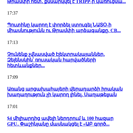
Թրամփի հետ․ քննարկվել է TRIPP-ի կառուցմա...
17:37
Պուտինը կարող է փորձել ստուգել ՆԱՏՕ-ի
միասնությունն ու Թրամփի արձագանքը. CB...
17:13
Չունենք չվնասված էլեկտրակայաններ․
Զելենսկին՝ ռուսական հարվածների
հետևանքներ...
17:09
Առանց արցախահայերի վերադարձի իրական
խաղաղություն չի կարող լինել․ Սաղաթելյան
17:01
$4 միլիարդից ավելի ներդրում և 100 հազար
GPU․ Փաշինյանը մասնակցել է «ԱԲ գործ...