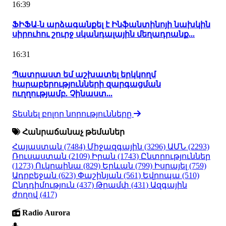
16:39
ՖԻՖԱ-ն արձագանքել է Ինֆանտինոյի նախկին
սիրուհու շուրջ սկանդալային մեղադրանք...
16:31
Պատրաստ եմ աշխատել երկկողմ
հարաբերությունների զարգացման
ուղղությամբ. Չինաստ...
Տեսնել բոլոր նորությունները
Հանրաճանաչ թեմաներ
Հայաստան
(7484)
Միջազգային
(3296)
ԱՄՆ
(2293)
Ռուսաստան
(2109)
Իրան
(1743)
Ընտրություններ
(1273)
Ուկրաինա
(829)
Երևան
(799)
Իսրայել
(759)
Ադրբեջան
(623)
Փաշինյան
(561)
Եվրոպա
(510)
Ընդդիմություն
(437)
Թրամփ
(431)
Ազգային
ժողով
(417)
Radio Aurora