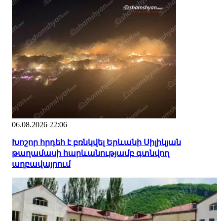
06.08.2026 22:06
Խոշոր հրդեհ է բռնկվել Երևանի Սիլիկյան
թաղամասի հարևանությամբ գտնվող
աղբավայրում