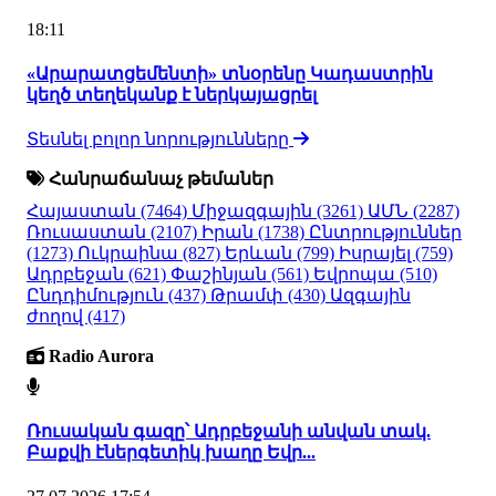
18:11
«Արարատցեմենտի» տնօրենը Կադաստրին
կեղծ տեղեկանք է ներկայացրել
Տեսնել բոլոր նորությունները
Հանրաճանաչ թեմաներ
Հայաստան
(7464)
Միջազգային
(3261)
ԱՄՆ
(2287)
Ռուսաստան
(2107)
Իրան
(1738)
Ընտրություններ
(1273)
Ուկրաինա
(827)
Երևան
(799)
Իսրայել
(759)
Ադրբեջան
(621)
Փաշինյան
(561)
Եվրոպա
(510)
Ընդդիմություն
(437)
Թրամփ
(430)
Ազգային
ժողով
(417)
Radio Aurora
Ռուսական գազը՝ Ադրբեջանի անվան տակ.
Բաքվի էներգետիկ խաղը Եվր...