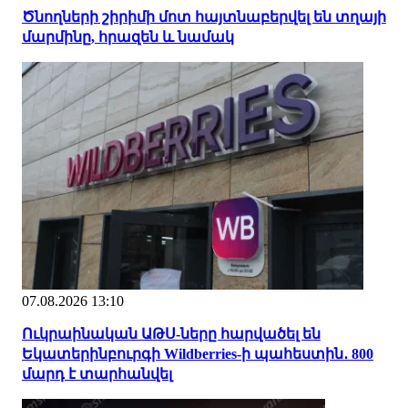
Ծնողների շիրիմի մոտ հայտնաբերվել են տղայի
մարմինը, հրազեն և նամակ
07.08.2026 13:10
Ուկրաինական ԱԹՍ-ները հարվածել են
Եկատերինբուրգի Wildberries-ի պահեստին․ 800
մարդ է տարհանվել