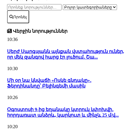
Որոնել
Վերջին նորություններ
10:36
Սերժ Սարգսյանն այնքան վստահություն ուներ,
որ մեկ զանգով հարց էր լուծում․ Շա...
10:30
Մի օր նա կնվաճի «Ոսկե գնդակը»․
Ֆերդինանդը՝ Բելինգեմի մասին
10:26
Օգոստոսի 9-ից եղանակը կտրուկ կփոխվի․
հորդառատ անձրև, կարկուտ և մինչև 25 մ/վ...
10:20