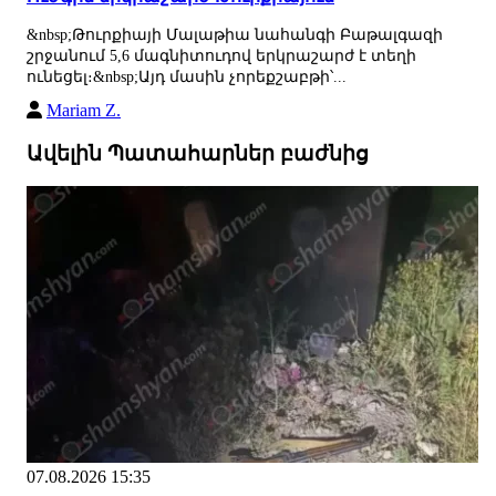
&nbsp;Թուրքիայի Մալաթիա նահանգի Բաթալգազի
շրջանում 5,6 մագնիտուդով երկրաշարժ է տեղի
ունեցել։&nbsp;Այդ մասին չորեքշաբթի՝...
Mariam Z.
Ավելին Պատահարներ բաժնից
07.08.2026 15:35