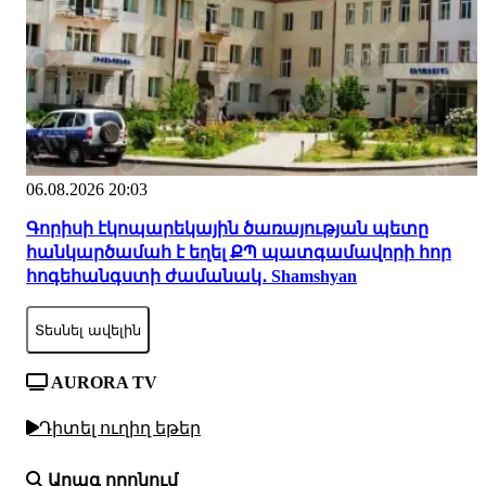
06.08.2026 20:03
Գորիսի էկոպարեկային ծառայության պետը
հանկարծամահ է եղել ՔՊ պատգամավորի հոր
հոգեհանգստի ժամանակ․ Shamshyan
Տեսնել ավելին
AURORA TV
Դիտել ուղիղ եթեր
Արագ որոնում