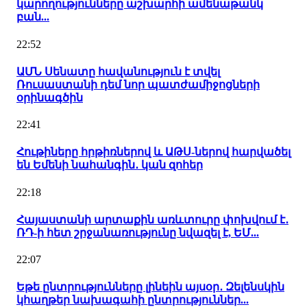
կարողությունները աշխարհի ամենաթանկ
բան...
22:52
ԱՄՆ Սենատը հավանություն է տվել
Ռուսաստանի դեմ նոր պատժամիջոցների
օրինագծին
22:41
Հութիները հրթիռներով և ԱԹՍ-ներով հարվածել
են Եմենի նահանգին․ կան զոհեր
22:18
Հայաստանի արտաքին առևտուրը փոխվում է․
ՌԴ-ի հետ շրջանառությունը նվազել է, ԵՄ...
22:07
Եթե ընտրությունները լինեին այսօր․ Զելենսկին
կհաղթեր նախագահի ընտրություններ...