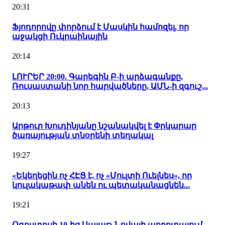
20:31
Ֆյոդորովը փորձում է Մասկին համոզել, որ
աջակցի Ուկրաինային
20:14
ԼՈՒՐԵՐ 20:00. Գարեգին Բ-ի արձագանքը,
Ռուսաստանի նոր հարվածները, ԱՄՆ-ի զգուշ...
20:13
Արթուր Խուդինյանը նշանակվել է Փրկարար
ծառայության տնօրենի տեղակալ
19:27
«Եկեղեցին ոչ ՀԷՑ է, ոչ «Մուլտի Ուելնես», որ
կուլակաթափ անեն ու պետականացնեն...
19:21
Օգոստոսի 10-ից Սայաթ-Նովայի պողոտայում