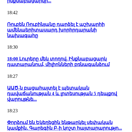
ինքնաբացարկի...
18:42
Ռուբեն Ռուբինյանը դարձել է աշխարհի
ամենաերիտասարդ խորհրդարանի
նախագահը
18:30
18:00 Լուրերը մեկ տողով. Ինքնաբացարկ
դատարանում, միլիոնների բռնագանձում
18:27
ԱԱԾ-ն բացահայտել է պետական
դավաճանության 4 և լրտեսության 5 դեպքով
վարույթնե...
18:23
Փորձում են Եկեղեցին ենթարկել սեփական
կամքին․ Գարեգին Բ-ի կոշտ հայտարարությո...