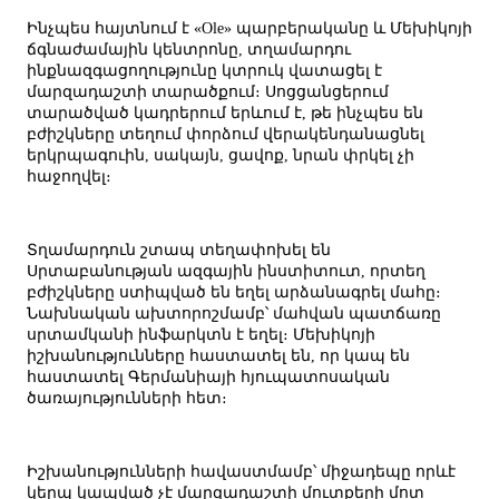
Ինչպես հայտնում է «Ole» պարբերականը և Մեխիկոյի
ճգնաժամային կենտրոնը, տղամարդու
ինքնազգացողությունը կտրուկ վատացել է
մարզադաշտի տարածքում։ Սոցցանցերում
տարածված կադրերում երևում է, թե ինչպես են
բժիշկները տեղում փորձում վերակենդանացնել
երկրպագուին, սակայն, ցավոք, նրան փրկել չի
հաջողվել։
Տղամարդուն շտապ տեղափոխել են
Սրտաբանության ազգային ինստիտուտ, որտեղ
բժիշկները ստիպված են եղել արձանագրել մահը։
Նախնական ախտորոշմամբ՝ մահվան պատճառը
սրտամկանի ինֆարկտն է եղել։ Մեխիկոյի
իշխանությունները հաստատել են, որ կապ են
հաստատել Գերմանիայի հյուպատոսական
ծառայությունների հետ։
Իշխանությունների հավաստմամբ՝ միջադեպը որևէ
կերպ կապված չէ մարզադաշտի մուտքերի մոտ