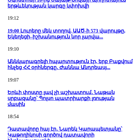
երթևեկության կարգը կփոխվի
19:12
19:00 Լուրերը մեկ տողով. ԱԱԾ-ի 573 վարույթը,
Եկեղեցի–իշխանություն նոր լարվա...
19:10
Աննկարագրելի հպարտություն էր, երբ Բաքվում
հնչեց ՀՀ օրհներգը․ Ժաննա Անդրեասյ...
19:07
Երևի փոստը լավ չի աշխատում․ Նաթան
սրբազանը՝ Պոլսո պատրիարքի լռության
մասին
18:54
Դատավորը հայ էր․ Նարեկ Կարապետյանը՝
Կաթողիկոսի գործով դատավորի