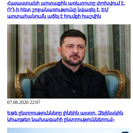
Հայաստանի արտաքին առևտուրը փոխվում է․
ՌԴ-ի հետ շրջանառությունը նվազել է, ԵՄ
արտահանումն աճել է հումքի հաշվին
07.08.2026 22:07
Եթե ընտրությունները լինեին այսօր․ Զելենսկին
կհաղթեր նախագահի ընտրություններում»