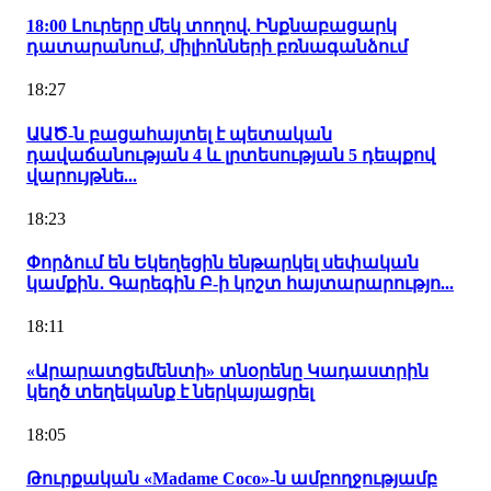
18:00 Լուրերը մեկ տողով. Ինքնաբացարկ
դատարանում, միլիոնների բռնագանձում
18:27
ԱԱԾ-ն բացահայտել է պետական
դավաճանության 4 և լրտեսության 5 դեպքով
վարույթնե...
18:23
Փորձում են Եկեղեցին ենթարկել սեփական
կամքին․ Գարեգին Բ-ի կոշտ հայտարարությո...
18:11
«Արարատցեմենտի» տնօրենը Կադաստրին
կեղծ տեղեկանք է ներկայացրել
18:05
Թուրքական «Madame Coco»-ն ամբողջությամբ