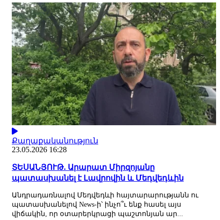
Քաղաքականություն
23.05.2026 16:28
ՏԵՍԱՆՅՈՒԹ. Արարատ Միրզոյանը
պատասխանել է Լավրովին և Մեդվեդևին
Անդրադառնալով Մեդվեդևի հայտարարությանն ու
պատասխանելով News-ի՝ ինչո՞ւ ենք հասել այս
վիճակին, որ օտարերկրացի պաշտոնյան ար...