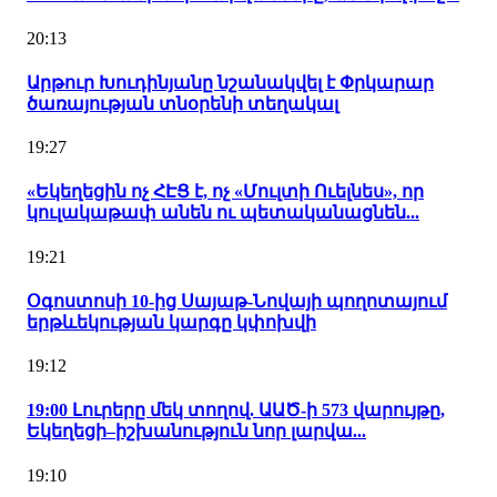
20:13
Արթուր Խուդինյանը նշանակվել է Փրկարար
ծառայության տնօրենի տեղակալ
19:27
«Եկեղեցին ոչ ՀԷՑ է, ոչ «Մուլտի Ուելնես», որ
կուլակաթափ անեն ու պետականացնեն...
19:21
Օգոստոսի 10-ից Սայաթ-Նովայի պողոտայում
երթևեկության կարգը կփոխվի
19:12
19:00 Լուրերը մեկ տողով. ԱԱԾ-ի 573 վարույթը,
Եկեղեցի–իշխանություն նոր լարվա...
19:10