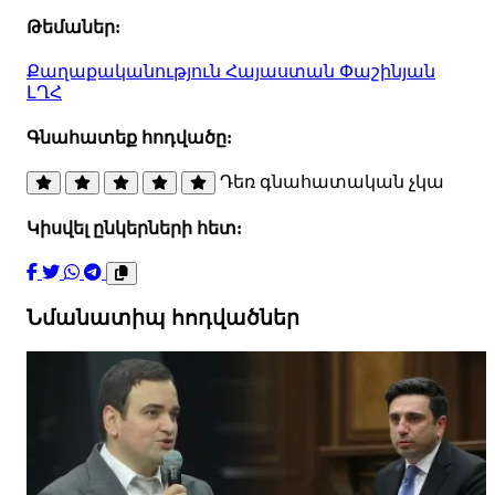
Թեմաներ:
Քաղաքականություն
Հայաստան
Փաշինյան
ԼՂՀ
Գնահատեք հոդվածը:
Դեռ գնահատական չկա
Կիսվել ընկերների հետ:
Նմանատիպ հոդվածներ