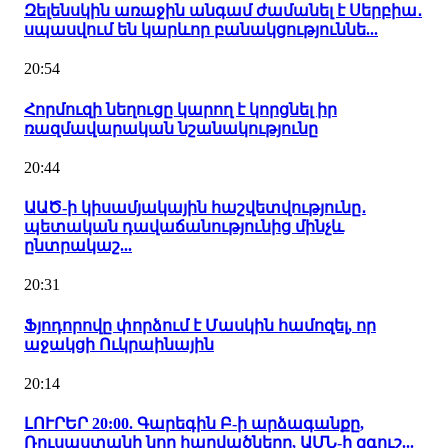
Զելենսկին առաջին անգամ ժամանել է Սերբիա․
սպասվում են կարևոր բանակցություննե...
20:54
Հորմուզի նեղուցը կարող է կորցնել իր
ռազմավարական նշանակությունը
20:44
ԱԱԾ-ի կիսամյակային հաշվետվությունը․
պետական դավաճանությունից մինչև
ընտրակաշ...
20:31
Ֆյոդորովը փորձում է Մասկին համոզել, որ
աջակցի Ուկրաինային
20:14
ԼՈՒՐԵՐ 20:00. Գարեգին Բ-ի արձագանքը,
Ռուսաստանի նոր հարվածները, ԱՄՆ-ի զգուշ...