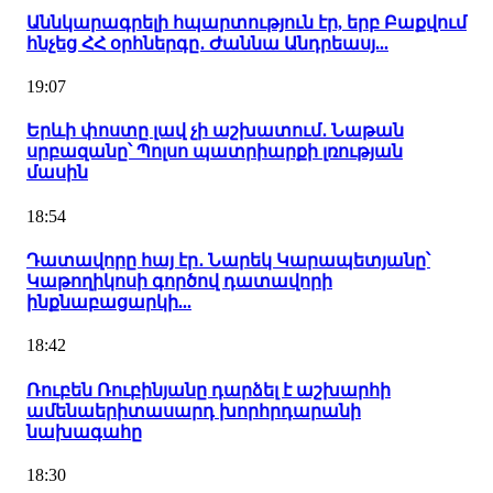
Աննկարագրելի հպարտություն էր, երբ Բաքվում
հնչեց ՀՀ օրհներգը․ Ժաննա Անդրեասյ...
19:07
Երևի փոստը լավ չի աշխատում․ Նաթան
սրբազանը՝ Պոլսո պատրիարքի լռության
մասին
18:54
Դատավորը հայ էր․ Նարեկ Կարապետյանը՝
Կաթողիկոսի գործով դատավորի
ինքնաբացարկի...
18:42
Ռուբեն Ռուբինյանը դարձել է աշխարհի
ամենաերիտասարդ խորհրդարանի
նախագահը
18:30