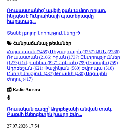
Ռուսաստանից՝ ավելի քան 14 մլրդ դոլար․
ինչպես է Ուկրաինայի պատերազմը
հարստաց...
Տեսնել բոլոր նորությունները
Հանրաճանաչ թեմաներ
Հայաստան
(7459)
Միջազգային
(3257)
ԱՄՆ
(2286)
Ռուսաստան
(2106)
Իրան
(1737)
Ընտրություններ
(1273)
Ուկրաինա
(827)
Երևան
(799)
Իսրայել
(759)
Ադրբեջան
(621)
Փաշինյան
(560)
Եվրոպա
(510)
Ընդդիմություն
(437)
Թրամփ
(430)
Ազգային
ժողով
(417)
Radio Aurora
Ռուսական գազը՝ Ադրբեջանի անվան տակ.
Բաքվի էներգետիկ խաղը Եվր...
27.07.2026 17:54