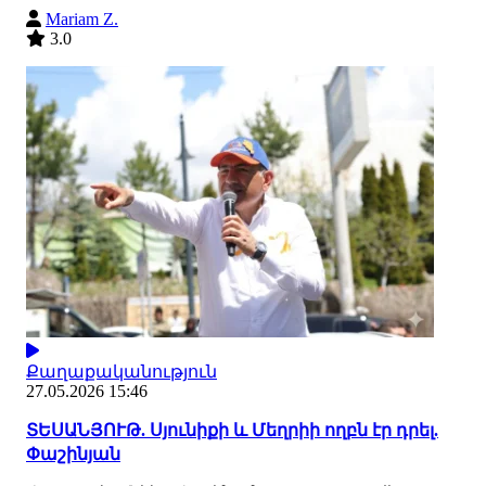
Mariam Z.
3.0
Քաղաքականություն
27.05.2026 15:46
ՏԵՍԱՆՅՈՒԹ. Սյունիքի և Մեղրիի ողբն էր դրել.
Փաշինյան