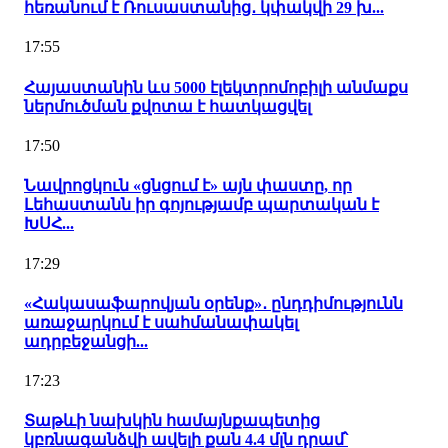
հեռանում է Ռուսաստանից․ կփակվի 29 խ...
17:55
Հայաստանին ևս 5000 էլեկտրոմոբիլի անմաքս
ներմուծման քվոտա է հատկացվել
17:50
Նավրոցկուն «ցնցում է» այն փաստը, որ
Լեհաստանն իր գոյությամբ պարտական է
ԽՍՀ...
17:29
«Հակասաֆարովյան օրենք»․ ընդդիմությունն
առաջարկում է սահմանափակել
ադրբեջանցի...
17:23
Տաթևի նախկին համայնքապետից
կբռնագանձվի ավելի քան 4.4 մլն դրամ՝