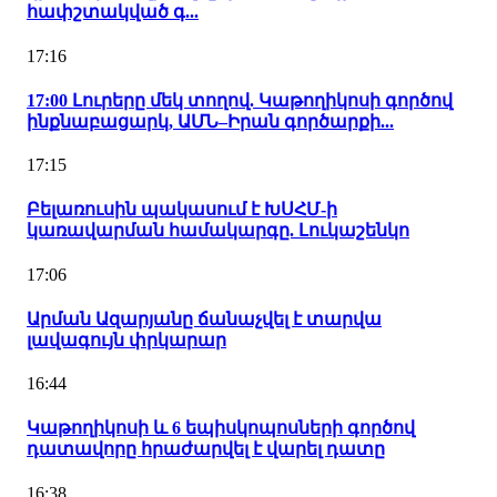
հափշտակված գ...
17:16
17:00 Լուրերը մեկ տողով. Կաթողիկոսի գործով
ինքնաբացարկ, ԱՄՆ–Իրան գործարքի...
17:15
Բելառուսին պակասում է ԽՍՀՄ-ի
կառավարման համակարգը. Լուկաշենկո
17:06
Արման Ազարյանը ճանաչվել է տարվա
լավագույն փրկարար
16:44
Կաթողիկոսի և 6 եպիսկոպոսների գործով
դատավորը հրաժարվել է վարել դատը
16:38