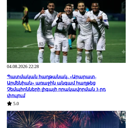
04.08.2026 22:28
Պատմական հաղթանակ․ «Արարատ-
Արմենիան» առաջին անգամ հաղթեց
Չեմպիոնների լիգայի որակավորման 3-րդ
փուլում
5.0