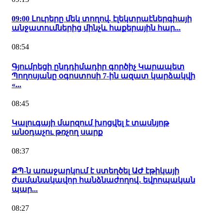
09:00 Լուրերը մեկ տողով. էլեկտրաէներգիայի
անջատումներից մինչև հաքերային հար...
08:54
Գյումրեցի ընդդիմադիր գործիչ Կարապետ
Պողոսյանը օգոստոսի 7-ին ազատ կարձակվի
«...
08:45
Կալուգայի մարզում խոցվել է տասնյոթ
անօդաչու թռչող սարք
08:37
ՔՊ-ն առաջարկում է ստեղծել ԱԺ էթիկայի
ժամանակավոր հանձնաժողով․ եվրոպական
պար...
08:27