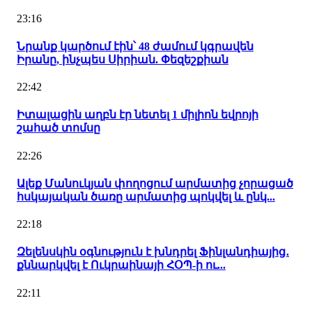
23:16
Նրանք կարծում էին՝ 48 ժամում կգրավեն
Իրանը, ինչպես Սիրիան. Փեզեշքիան
22:42
Իտալացին աղբն էր նետել 1 միլիոն եվրոյի
շահած տոմսը
22:26
Ալեք Մանուկյան փողոցում արմատից չորացած
հսկայական ծառը արմատից պոկվել և ընկ...
22:18
Զելենսկին օգնություն է խնդրել Ֆինլանդիայից․
քննարկվել է Ուկրաինայի ՀՕՊ-ի ու...
22:11