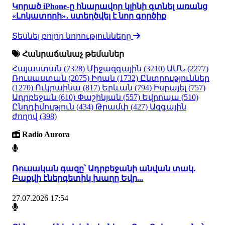
Կորած iPhone-ը հնարավոր կլինի գտնել առանց
«Լոկատորի»․ ստեղծվել է նոր գործիք
Տեսնել բոլոր նորությունները
Հանրաճանաչ թեմաներ
Հայաստան
(7328)
Միջազգային
(3210)
ԱՄՆ
(2277)
Ռուսաստան
(2075)
Իրան
(1732)
Ընտրություններ
(1270)
Ուկրաինա
(817)
Երևան
(794)
Իսրայել
(757)
Ադրբեջան
(610)
Փաշինյան
(557)
Եվրոպա
(510)
Ընդդիմություն
(434)
Թրամփ
(427)
Ազգային
ժողով
(398)
Radio Aurora
Ռուսական գազը՝ Ադրբեջանի անվան տակ.
Բաքվի էներգետիկ խաղը Եվր...
27.07.2026 17:54