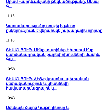
Արամ Վարդևանյանի թեկնածությանը․ Աննա
Գ...
11:15
Կառավարությունը որոշել է, թե որ
ընկերությունն է վերահսկելու խաղային ոլորտը
11:10
ՏԵՍԱՆՅՈՒԹ. Մենք տարիներ է խոսում ենք
սահմանադրական բարեփոխումների մասին.
Գա...
10:58
ՏԵՍԱՆՅՈՒԹ. ՀԷՑ-ը կդառնա պետական
սեփականություն և կհանձնվի
հավատարմագրային կ...
10:43
Ամենայն Հայոց Կաթողիկոսը և