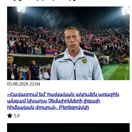
05.08.2026 22:04
«Հավատում եմ՝ հայկական ակումբն առաջին
անգամ կխաղա Չեմպիոնների լիգայի
հիմնական փուլում». Բերեզովսկի
5.0