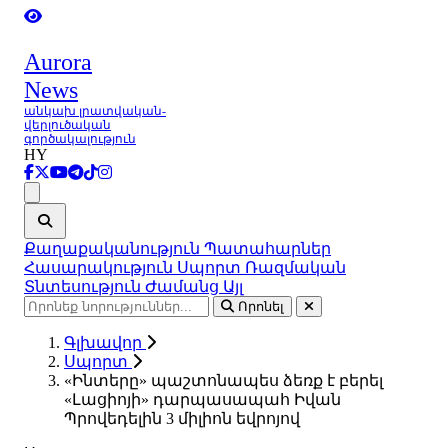
Aurora
News
անկախ լրատվական-
վերլուծական
գործակալություն
HY
Ցանկ
Քաղաքականություն
Պատահարներ
Հասարակություն
Սպորտ
Ռազմական
Տնտեսություն
Ժամանց
Այլ
Որոնել
Գլխավոր
Սպորտ
«Ինտերը» պաշտոնապես ձեռք է բերել
«Լացիոյի» դարպասապահ Իվան
Պրովեդելին 3 միլիոն եվրոյով