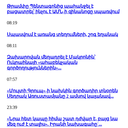
Թրամփը Պենտագոնից պահանջել է
բացատրել՝ ինչու է ԱՄՆ-ի զինանոցը սպառվում
08:19
Սպասվում է առանց տեղումների, շոգ եղանակ
08:11
Զախարովան մեղադրել է Մակրոնին՝
Ուկրաինայի «ահաբեկչական
գործողություններին»...
07:57
«Մուլտի Գրուպ»-ի նախկին գործադիր տնօրեն
Սեդրակ Առուստամյանը 2 ամսով կալանավ...
23:39
«Նրա հետ կապը հիմա շատ դժվար է, բայց նա
մեզ ուժ է տալիս». Իրանի նախագահը`...