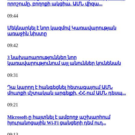
որոշումը, բողոքի ակցիա. ԱՄՆ վիզա...
09:44
Մեկնարկել է նոր կազմով Կառավարության
առաջին նիստը
09:42
3 նախարարություններ նոր
կառավարությունում այլ անուններ կունենան
09:31
Դա կարող է հանգեցնել հետագայում ԱՄՆ
մուտքի մշտական արգելքի. ՀՀ-ում ԱՄՆ դեսպ...
09:21
Microsoft-ը հայտնել է ամբողջ աշխարհում
հյուրանոցային Wi-Fi ցանցերի դեմ ուղ...
09:13