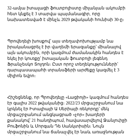
32-ամյա իտալացի ֆուտբոլիստը միլանյան ակումբի
հետ կնքել է 3 տարվա պայմանագիր, որը
նախատեսված է մինչև 2029 թվականի հունիսի 30-ը։
Պրովեդելի խոսքով՝ այս տեղափոխությամբ նա
իրականացրել է իր վաղեմի երազանքը՝ միանալով
այն ակումբին, որի կազմում ժամանակին հանդես է
եկել իր կուռքը՝ իտալական ֆուտբոլի լեգենդ
Ֆրանչեսկո Տոլդոն։ Ըստ որոշ տեղեկությունների՝
դարպասապահի տրանսֆերի արժեքը կազմել է 3
միլիոն եվրո։
Հիշեցնենք, որ Պրովեդելը «Լացիոյի» կազմում հանդես
էր գալիս 2022 թվականից։ 2022/23 մրցաշրջանում նա
կրկնել էր Իտալիայի Ա Սերիայի ռեկորդը՝ մեկ
մրցաշրջանում անցկացրած «չոր» խաղերի
քանակով՝ 21 հանդիպում, հավասարվելով Ջանլուիջի
Բուֆոնին և Մորգան Դե Սանկտիսին։ Նույն
մրցաշրջանում նա ճանաչվել էր նաև առաջնության