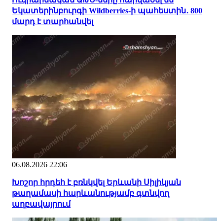
Եկատերինբուրգի Wildberries-ի պահեստին․ 800
մարդ է տարհանվել
06.08.2026 22:06
Խոշոր հրդեհ է բռնկվել Երևանի Սիլիկյան
թաղամասի հարևանությամբ գտնվող
աղբավայրում