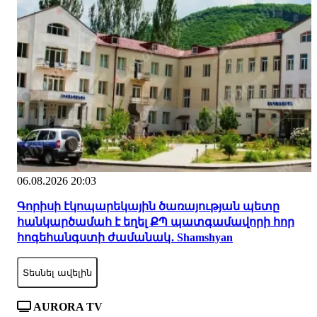
06.08.2026 20:03
Գորիսի էկոպարեկային ծառայության պետը
հանկարծամահ է եղել ՔՊ պատգամավորի հոր
հոգեհանգստի ժամանակ․ Shamshyan
Տեսնել ավելին
AURORA TV