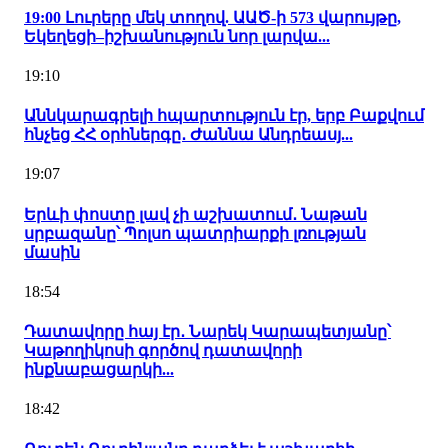
19:00 Լուրերը մեկ տողով. ԱԱԾ-ի 573 վարույթը,
Եկեղեցի–իշխանություն նոր լարվա...
19:10
Աննկարագրելի հպարտություն էր, երբ Բաքվում
հնչեց ՀՀ օրհներգը․ Ժաննա Անդրեասյ...
19:07
Երևի փոստը լավ չի աշխատում․ Նաթան
սրբազանը՝ Պոլսո պատրիարքի լռության
մասին
18:54
Դատավորը հայ էր․ Նարեկ Կարապետյանը՝
Կաթողիկոսի գործով դատավորի
ինքնաբացարկի...
18:42