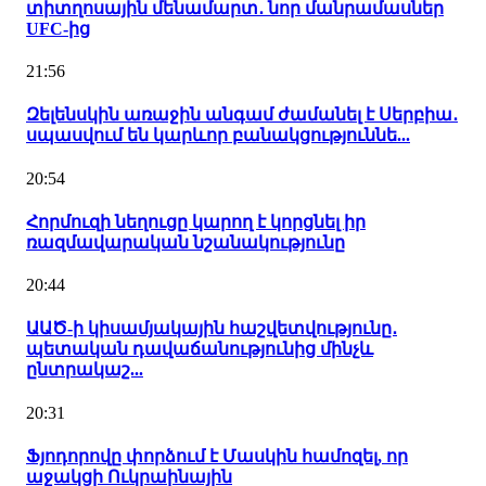
տիտղոսային մենամարտ․ նոր մանրամասներ
UFC-ից
21:56
Զելենսկին առաջին անգամ ժամանել է Սերբիա․
սպասվում են կարևոր բանակցություննե...
20:54
Հորմուզի նեղուցը կարող է կորցնել իր
ռազմավարական նշանակությունը
20:44
ԱԱԾ-ի կիսամյակային հաշվետվությունը․
պետական դավաճանությունից մինչև
ընտրակաշ...
20:31
Ֆյոդորովը փորձում է Մասկին համոզել, որ
աջակցի Ուկրաինային