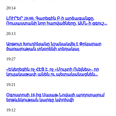
20:14
ԼՈՒՐԵՐ 20:00. Գարեգին Բ-ի արձագանքը,
Ռուսաստանի նոր հարվածները, ԱՄՆ-ի զգուշ...
20:13
Արթուր Խուդինյանը նշանակվել է Փրկարար
ծառայության տնօրենի տեղակալ
19:27
«Եկեղեցին ոչ ՀԷՑ է, ոչ «Մուլտի Ուելնես», որ
կուլակաթափ անեն ու պետականացնեն...
19:21
Օգոստոսի 10-ից Սայաթ-Նովայի պողոտայում
երթևեկության կարգը կփոխվի
19:12