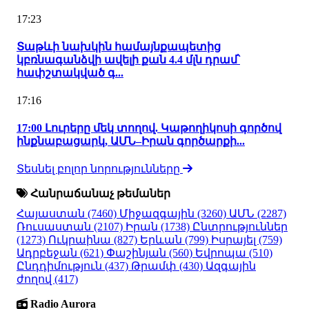
17:23
Տաթևի նախկին համայնքապետից
կբռնագանձվի ավելի քան 4.4 մլն դրամ՝
հափշտակված գ...
17:16
17:00 Լուրերը մեկ տողով. Կաթողիկոսի գործով
ինքնաբացարկ, ԱՄՆ–Իրան գործարքի...
Տեսնել բոլոր նորությունները
Հանրաճանաչ թեմաներ
Հայաստան
(7460)
Միջազգային
(3260)
ԱՄՆ
(2287)
Ռուսաստան
(2107)
Իրան
(1738)
Ընտրություններ
(1273)
Ուկրաինա
(827)
Երևան
(799)
Իսրայել
(759)
Ադրբեջան
(621)
Փաշինյան
(560)
Եվրոպա
(510)
Ընդդիմություն
(437)
Թրամփ
(430)
Ազգային
ժողով
(417)
Radio Aurora