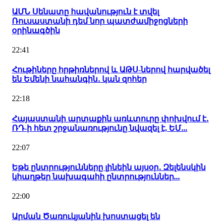
ԱՄՆ Սենատը հավանություն է տվել
Ռուսաստանի դեմ նոր պատժամիջոցների
օրինագծին
22:41
Հութիները հրթիռներով և ԱԹՍ-ներով հարվածել
են Եմենի նահանգին․ կան զոհեր
22:18
Հայաստանի արտաքին առևտուրը փոխվում է․
ՌԴ-ի հետ շրջանառությունը նվազել է, ԵՄ...
22:07
Եթե ընտրությունները լինեին այսօր․ Զելենսկին
կհաղթեր նախագահի ընտրություններ...
22:00
Արման Ծառուկյանին խոստացել են