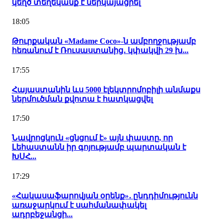
կեղծ տեղեկանք է ներկայացրել
18:05
Թուրքական «Madame Coco»-ն ամբողջությամբ
հեռանում է Ռուսաստանից․ կփակվի 29 խ...
17:55
Հայաստանին ևս 5000 էլեկտրոմոբիլի անմաքս
ներմուծման քվոտա է հատկացվել
17:50
Նավրոցկուն «ցնցում է» այն փաստը, որ
Լեհաստանն իր գոյությամբ պարտական է
ԽՍՀ...
17:29
«Հակասաֆարովյան օրենք»․ ընդդիմությունն
առաջարկում է սահմանափակել
ադրբեջանցի...