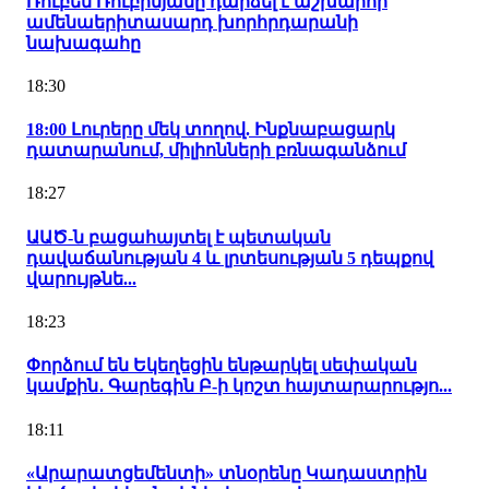
Ռուբեն Ռուբինյանը դարձել է աշխարհի
ամենաերիտասարդ խորհրդարանի
նախագահը
18:30
18:00 Լուրերը մեկ տողով. Ինքնաբացարկ
դատարանում, միլիոնների բռնագանձում
18:27
ԱԱԾ-ն բացահայտել է պետական
դավաճանության 4 և լրտեսության 5 դեպքով
վարույթնե...
18:23
Փորձում են Եկեղեցին ենթարկել սեփական
կամքին․ Գարեգին Բ-ի կոշտ հայտարարությո...
18:11
«Արարատցեմենտի» տնօրենը Կադաստրին