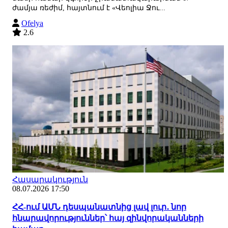
ժամյա ռեժիմ, հայտնում է «Վեոլիա Ջու...
Ofelya
2.6
Հասարակություն
08.07.2026 17:50
ՀՀ-ում ԱՄՆ դեսպանատնից լավ լուր․ նոր
հնարավորություններ՝ հայ զինվորականների