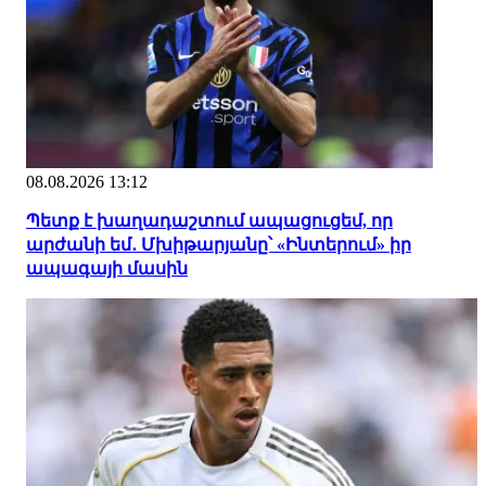
08.08.2026 13:12
Պետք է խաղադաշտում ապացուցեմ, որ
արժանի եմ․ Մխիթարյանը՝ «Ինտերում» իր
ապագայի մասին