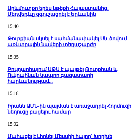
Արևմուտքը երես կթեքի Հայաստանից․
Մեդվեդևը զգուշացրել է Երևանին
15:40
Թուրքիան սկսել է սահմանափակել Սև ծովում
առևտրային նավերի տեղաշարժը
15:35
Բուլղարիայում ԱԹՍ է պայթել Թուրքիան և
Ուկրաինան կապող գազատարի
հարևանությամ...
15:18
Իրանն ԱՄՆ-ին պայման է առաջադրել Հորմուզի
նեղուցը բացելու համար
15:02
Մահացել է Լիոնել Մեսսիի հայրը՝ Խորխե