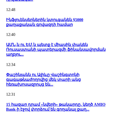
12:48
Ինֆլուենսերներին կտուգանեն $5000
քաղաքական գովազդի համար
12:40
ԱՄՆ-ն ու ԵՄ-ն պետք է միասին փակեն
Ռուսաստանի պատերազմի ֆինանսավորման
աղբյու...
12:34
Փաշինյանն ու Ալիևը Վաշինգտոնի
գագաթնաժողովից մեկ տարի անց
հեռախոսազրույց են...
12:31
15 հազար դրամ «նվերի» թակարդը․ կեղծ AMIO
Bank-ի էջով փորձում են գողանալ քաղ...