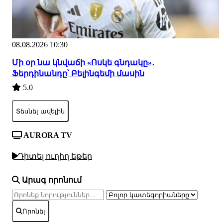
08.08.2026 10:30
Մի օր նա կնվաճի «Ոսկե գնդակը»․
Ֆերդինանդը՝ Բելինգեմի մասին
5.0
Տեսնել ավելին
AURORA TV
Դիտել ուղիղ եթեր
Արագ որոնում
Որոնել