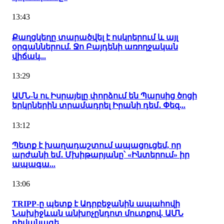
13:43
Քաղցկեղը տարածվել է ոսկրերում և այլ
օրգաններում. Ջո Բայդենի առողջական
վիճակ...
13:29
ԱՄՆ-ն ու Իսրայելը փորձում են Պարսից ծոցի
երկրներին տրամադրել Իրանի դեմ․ Փեզ...
13:12
Պետք է խաղադաշտում ապացուցեմ, որ
արժանի եմ․ Մխիթարյանը՝ «Ինտերում» իր
ապագա...
13:06
TRIPP-ը պետք է Ադրբեջանին ապահովի
Նախիջևան անխոչընդոտ մուտքով. ԱՄՆ
դիվանագե...