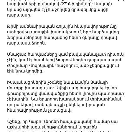
հարվածների քանակով (27՝ 6-ի դիմաց)։ Սակայն
նրանց այդպես էլ չհաջողվեց գրավել մրցակցի
դարպասը։
Թիմի ամենաիրական գոլային հնարավորությունը
ստեղծվեց առաջին խաղակեսում, երբ հարձակվող
Ֆերրան Տորեսի հարվածից հետո գնդակը դիպավ
դարպասաձողին։
Մնացած հարվածները կամ բավականաչափ դիպուկ
չէին, կամ էլ հասնելով Կաբո Վերդեի դարպասապահ
Ժոզիմար Վոզինյային՝ հաջողությամբ չեզոքացվում
էին նրա կողմից։
Իսպանացիներին չօգնեց նաև Լամին Յամալի
մուտքը խաղադաշտ։ Ավելի վաղ հաղորդվել էր, որ
ֆուտբոլիստը վնասվածքից հետո լիովին պատրաստ
չէ խաղին։ Նա երկրորդ խաղակեսում փոխարինման
դուրս եկավ, սակայն աչքի ընկնելու իրական
հնարավորություն չստացավ։
Նշենք, որ Կաբո Վերդեի հավաքականի համար սա
աշխարհի առաջնություններում առաջին