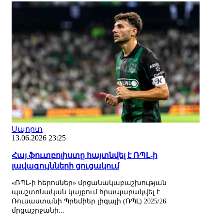
Սպորտ
13.06.2026 23:25
Հայ ֆուտբոլիստը հայտնվել է ՌՊԼ-ի
լավագույնների ցուցակում
«ՌՊԼ-ի հերոսներ» մրցանակաբաշխության
պաշտոնական կայքում հրապարակվել է
Ռուսաստանի Պրեմիեր լիգայի (ՌՊԼ) 2025/26
մրցաշրջանի...