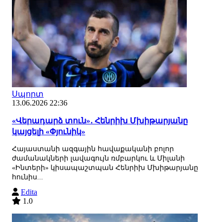
Սպորտ
13.06.2026 22:36
«Վերադարձ տուն»․ Հենրիխ Մխիթարյանը
կայցելի «Փյունիկ»
Հայաստանի ազգային հավաքականի բոլոր
ժամանակների լավագույն ռմբարկու և Միլանի
«Ինտերի» կիսապաշտպան Հենրիխ Մխիթարյանը
հունիս...
Edita
1.0