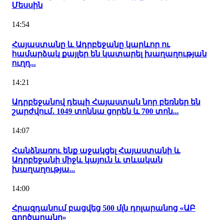
Մեսսին
14:54
Հայաստանը և Ադրբեջանը կարևոր ու
համարձակ քայլեր են կատարել խաղաղության
ուղղ...
14:21
Ադրբեջանով դեպի Հայաստան նոր բեռներ են
շարժվում․ 1049 տոննա ցորեն և 700 տոն...
14:07
Հանձնառու ենք աջակցել Հայաստանի և
Ադրբեջանի միջև կայուն և տևական
խաղաղությա...
14:00
Հրազդանում բացվեց 500 մլն դոլարանոց «ԱԲ
գործարանը»