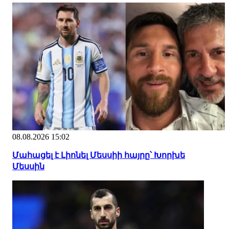
08.08.2026 15:02
Մահացել է Լիոնել Մեսսիի հայրը՝ Խորխե
Մեսսին