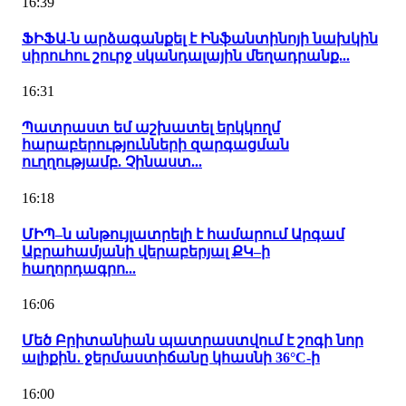
16:39
ՖԻՖԱ-ն արձագանքել է Ինֆանտինոյի նախկին
սիրուհու շուրջ սկանդալային մեղադրանք...
16:31
Պատրաստ եմ աշխատել երկկողմ
հարաբերությունների զարգացման
ուղղությամբ. Չինաստ...
16:18
ՄԻՊ–ն անթույլատրելի է համարում Արգամ
Աբրահամյանի վերաբերյալ ՔԿ–ի
հաղորդագրո...
16:06
Մեծ Բրիտանիան պատրաստվում է շոգի նոր
ալիքին․ ջերմաստիճանը կհասնի 36°C-ի
16:00