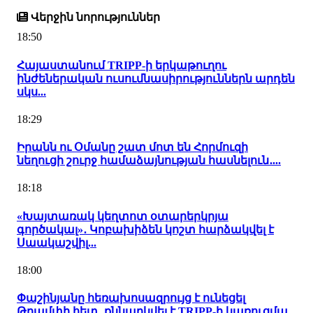
Վերջին նորություններ
18:50
Հայաստանում TRIPP-ի երկաթուղու
ինժեներական ուսումնասիրություններն արդեն
սկս...
18:29
Իրանն ու Օմանը շատ մոտ են Հորմուզի
նեղուցի շուրջ համաձայնության հասնելուն․...
18:18
«Խայտառակ կեղտոտ օտարերկրյա
գործակալ»․ Կոբախիձեն կոշտ հարձակվել է
Սաակաշվիլ...
18:00
Փաշինյանը հեռախոսազրույց է ունեցել
Թրամփի հետ․ քննարկվել է TRIPP-ի կառուցմա...