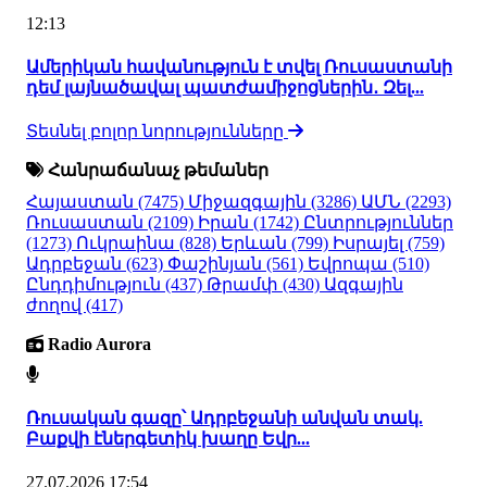
12:13
Ամերիկան հավանություն է տվել Ռուսաստանի
դեմ լայնածավալ պատժամիջոցներին․ Զել...
Տեսնել բոլոր նորությունները
Հանրաճանաչ թեմաներ
Հայաստան
(7475)
Միջազգային
(3286)
ԱՄՆ
(2293)
Ռուսաստան
(2109)
Իրան
(1742)
Ընտրություններ
(1273)
Ուկրաինա
(828)
Երևան
(799)
Իսրայել
(759)
Ադրբեջան
(623)
Փաշինյան
(561)
Եվրոպա
(510)
Ընդդիմություն
(437)
Թրամփ
(430)
Ազգային
ժողով
(417)
Radio Aurora
Ռուսական գազը՝ Ադրբեջանի անվան տակ.
Բաքվի էներգետիկ խաղը Եվր...
27.07.2026 17:54