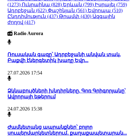
(1273)
Ուկրաինա
(828)
Երևան
(799)
Իսրայել
(759)
Ադրբեջան
(622)
Փաշինյան
(561)
Եվրոպա
(510)
Ընդդիմություն
(437)
Թրամփ
(430)
Ազգային
ժողով
(417)
Radio Aurora
Ռուսական գազը՝ Ադրբեջանի անվան տակ.
Բաքվի էներգետիկ խաղը Եվր...
27.07.2026 17:54
Ձկնաբույծների խնդիրները. Գոռ Գրիգորյանը՝
Ավրորայի եթերում
24.07.2026 15:38
Ժամկետանց ապրանքներ՝ բոլոր
սուպերմարկետներում․ քաղաքապետարան...