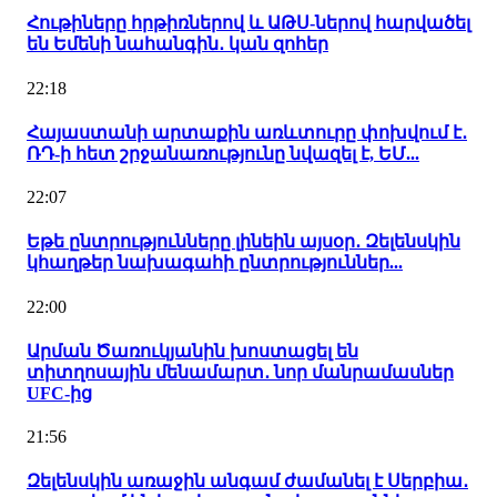
Հութիները հրթիռներով և ԱԹՍ-ներով հարվածել
են Եմենի նահանգին․ կան զոհեր
22:18
Հայաստանի արտաքին առևտուրը փոխվում է․
ՌԴ-ի հետ շրջանառությունը նվազել է, ԵՄ...
22:07
Եթե ընտրությունները լինեին այսօր․ Զելենսկին
կհաղթեր նախագահի ընտրություններ...
22:00
Արման Ծառուկյանին խոստացել են
տիտղոսային մենամարտ․ նոր մանրամասներ
UFC-ից
21:56
Զելենսկին առաջին անգամ ժամանել է Սերբիա․