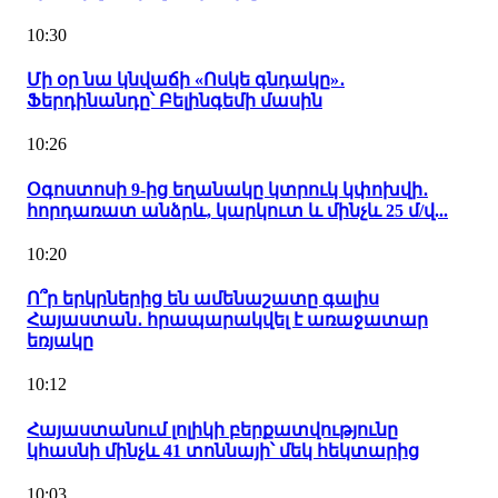
10:30
Մի օր նա կնվաճի «Ոսկե գնդակը»․
Ֆերդինանդը՝ Բելինգեմի մասին
10:26
Օգոստոսի 9-ից եղանակը կտրուկ կփոխվի․
հորդառատ անձրև, կարկուտ և մինչև 25 մ/վ...
10:20
Ո՞ր երկրներից են ամենաշատը գալիս
Հայաստան․ հրապարակվել է առաջատար
եռյակը
10:12
Հայաստանում լոլիկի բերքատվությունը
կհասնի մինչև 41 տոննայի՝ մեկ հեկտարից
10:03