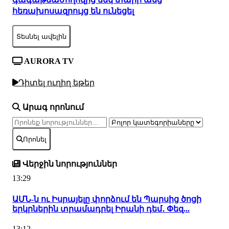
հեռախոսազրույց են ունեցել
Տեսնել ավելին
AURORA TV
Դիտել ուղիղ եթեր
Արագ որոնում
Որոնել
Վերջին նորություններ
13:29
ԱՄՆ-ն ու Իսրայելը փորձում են Պարսից ծոցի
երկրներին տրամադրել Իրանի դեմ․ Փեզ...
13:12