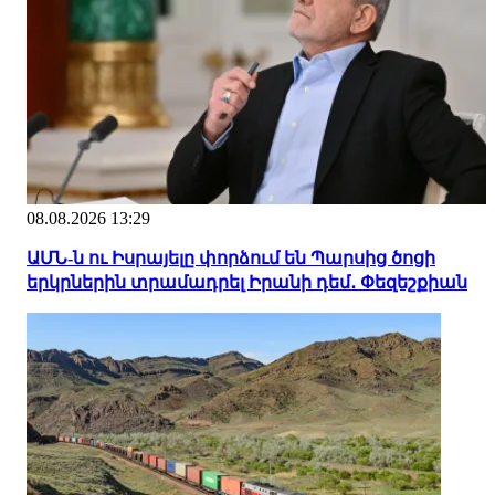
08.08.2026 13:29
ԱՄՆ-ն ու Իսրայելը փորձում են Պարսից ծոցի
երկրներին տրամադրել Իրանի դեմ․ Փեզեշքիան