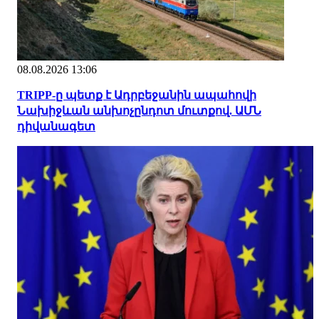
08.08.2026 13:06
TRIPP-ը պետք է Ադրբեջանին ապահովի
Նախիջևան անխոչընդոտ մուտքով. ԱՄՆ
դիվանագետ