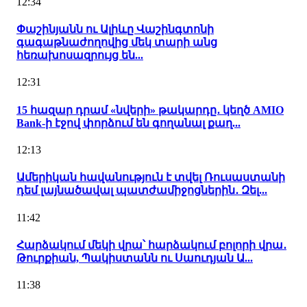
12:34
Փաշինյանն ու Ալիևը Վաշինգտոնի
գագաթնաժողովից մեկ տարի անց
հեռախոսազրույց են...
12:31
15 հազար դրամ «նվերի» թակարդը․ կեղծ AMIO
Bank-ի էջով փորձում են գողանալ քաղ...
12:13
Ամերիկան հավանություն է տվել Ռուսաստանի
դեմ լայնածավալ պատժամիջոցներին․ Զել...
11:42
Հարձակում մեկի վրա՝ հարձակում բոլորի վրա․
Թուրքիան, Պակիստանն ու Սաուդյան Ա...
11:38