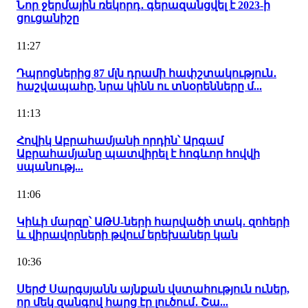
Նոր ջերմային ռեկորդ․ գերազանցվել է 2023-ի
ցուցանիշը
11:27
Դպրոցներից 87 մլն դրամի հափշտակություն․
հաշվապահը, նրա կինն ու տնօրենները մ...
11:13
Հովիկ Աբրահամյանի որդին՝ Արգամ
Աբրահամյանը պատվիրել է հոգևոր հովվի
սպանությ...
11:06
Կիևի մարզը՝ ԱԹՍ-ների հարվածի տակ․ զոհերի
և վիրավորների թվում երեխաներ կան
10:36
Սերժ Սարգսյանն այնքան վստահություն ուներ,
որ մեկ զանգով հարց էր լուծում․ Շա...