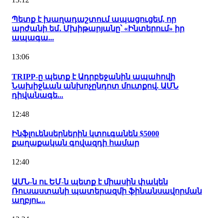
Պետք է խաղադաշտում ապացուցեմ, որ
արժանի եմ․ Մխիթարյանը՝ «Ինտերում» իր
ապագա...
13:06
TRIPP-ը պետք է Ադրբեջանին ապահովի
Նախիջևան անխոչընդոտ մուտքով. ԱՄՆ
դիվանագե...
12:48
Ինֆլուենսերներին կտուգանեն $5000
քաղաքական գովազդի համար
12:40
ԱՄՆ-ն ու ԵՄ-ն պետք է միասին փակեն
Ռուսաստանի պատերազմի ֆինանսավորման
աղբյու...