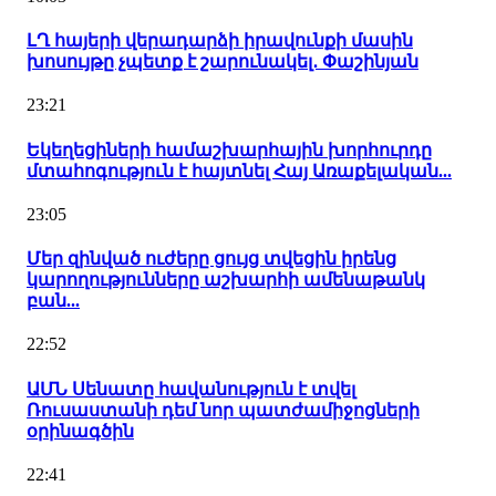
ԼՂ հայերի վերադարձի իրավունքի մասին
խոսույթը չպետք է շարունակել․ Փաշինյան
23:21
Եկեղեցիների համաշխարհային խորհուրդը
մտահոգություն է հայտնել Հայ Առաքելական...
23:05
Մեր զինված ուժերը ցույց տվեցին իրենց
կարողությունները աշխարհի ամենաթանկ
բան...
22:52
ԱՄՆ Սենատը հավանություն է տվել
Ռուսաստանի դեմ նոր պատժամիջոցների
օրինագծին
22:41