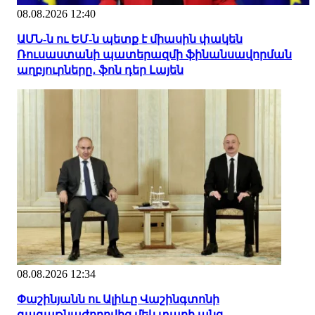
08.08.2026 12:40
ԱՄՆ-ն ու ԵՄ-ն պետք է միասին փակեն
Ռուսաստանի պատերազմի ֆինանսավորման
աղբյուրները․ ֆոն դեր Լայեն
08.08.2026 12:34
Փաշինյանն ու Ալիևը Վաշինգտոնի
գագաթնաժողովից մեկ տարի անց