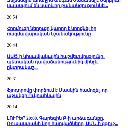
Զելենսկին առաջին անգամ ժամանել է Սերբիա․
սպասվում են կարևոր բանակցություննե...
20:54
Հորմուզի նեղուցը կարող է կորցնել իր
ռազմավարական նշանակությունը
20:44
ԱԱԾ-ի կիսամյակային հաշվետվությունը․
պետական դավաճանությունից մինչև
ընտրակաշ...
20:31
Ֆյոդորովը փորձում է Մասկին համոզել, որ
աջակցի Ուկրաինային
20:14
ԼՈՒՐԵՐ 20:00. Գարեգին Բ-ի արձագանքը,
Ռուսաստանի նոր հարվածները, ԱՄՆ-ի զգուշ...