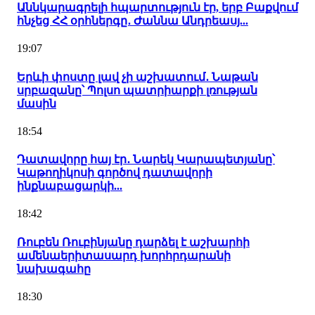
Աննկարագրելի հպարտություն էր, երբ Բաքվում
հնչեց ՀՀ օրհներգը․ Ժաննա Անդրեասյ...
19:07
Երևի փոստը լավ չի աշխատում․ Նաթան
սրբազանը՝ Պոլսո պատրիարքի լռության
մասին
18:54
Դատավորը հայ էր․ Նարեկ Կարապետյանը՝
Կաթողիկոսի գործով դատավորի
ինքնաբացարկի...
18:42
Ռուբեն Ռուբինյանը դարձել է աշխարհի
ամենաերիտասարդ խորհրդարանի
նախագահը
18:30