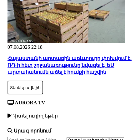
07.08.2026 22:18
Հայաստանի արտաքին առևտուրը փոխվում է․
ՌԴ-ի հետ շրջանառությունը նվազել է, ԵՄ
արտահանումն աճել է հումքի հաշվին
Տեսնել ավելին
AURORA TV
Դիտել ուղիղ եթեր
Արագ որոնում