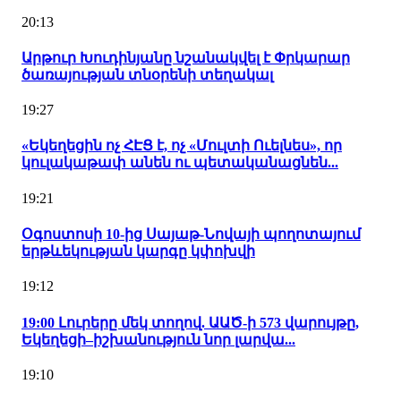
20:13
Արթուր Խուդինյանը նշանակվել է Փրկարար
ծառայության տնօրենի տեղակալ
19:27
«Եկեղեցին ոչ ՀԷՑ է, ոչ «Մուլտի Ուելնես», որ
կուլակաթափ անեն ու պետականացնեն...
19:21
Օգոստոսի 10-ից Սայաթ-Նովայի պողոտայում
երթևեկության կարգը կփոխվի
19:12
19:00 Լուրերը մեկ տողով. ԱԱԾ-ի 573 վարույթը,
Եկեղեցի–իշխանություն նոր լարվա...
19:10