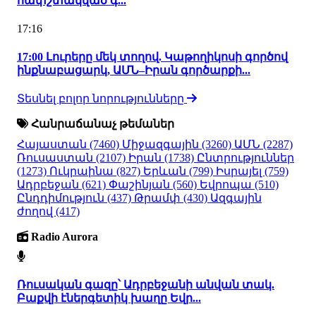
հափշտակված գ...
17:16
17:00 Լուրերը մեկ տողով. Կաթողիկոսի գործով
ինքնաբացարկ, ԱՄՆ–Իրան գործարքի...
Տեսնել բոլոր նորությունները
Հանրաճանաչ թեմաներ
Հայաստան
(7460)
Միջազգային
(3260)
ԱՄՆ
(2287)
Ռուսաստան
(2107)
Իրան
(1738)
Ընտրություններ
(1273)
Ուկրաինա
(827)
Երևան
(799)
Իսրայել
(759)
Ադրբեջան
(621)
Փաշինյան
(560)
Եվրոպա
(510)
Ընդդիմություն
(437)
Թրամփ
(430)
Ազգային
ժողով
(417)
Radio Aurora
Ռուսական գազը՝ Ադրբեջանի անվան տակ.
Բաքվի էներգետիկ խաղը Եվր...