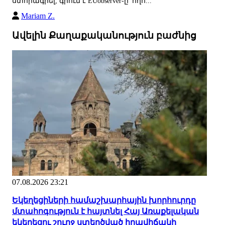
ստորագրել, գրում է EUobserver-ը՝ հղո...
Mariam Z.
Ավելին Քաղաքականություն բաժնից
07.08.2026 23:21
Եկեղեցիների համաշխարհային խորհուրդը
մտահոգություն է հայտնել Հայ Առաքելական
եկեղեցու շուրջ ստեղծված իրավիճակի