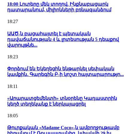
18:00 Լուրերը մեկ տողով. Ինքնաբացարկ
դատարանում, միլիոնների բռնագանձում
18:27
ԱԱԾ-ն բացահայտել է պետական
դավաճանության 4 և լրտեսության 5 դեպքով
վարույթնե...
18:23
Փորձում են Եկեղեցին ենթարկել սեփական
կամքին․ Գարեգին Բ-ի կոշտ հայտարարությո...
18:11
«Արարատցեմենտի» տնօրենը Կադաստրին
կեղծ տեղեկանք է ներկայացրել
18:05
Թուրքական «Madame Coco»-ն ամբողջությամբ
հեռանում է Ռուսաստանից․ կփակվի 29 խ...