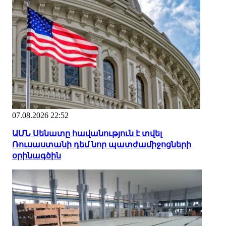
07.08.2026 22:52
ԱՄՆ Սենատը հավանություն է տվել
Ռուսաստանի դեմ նոր պատժամիջոցների
օրինագծին