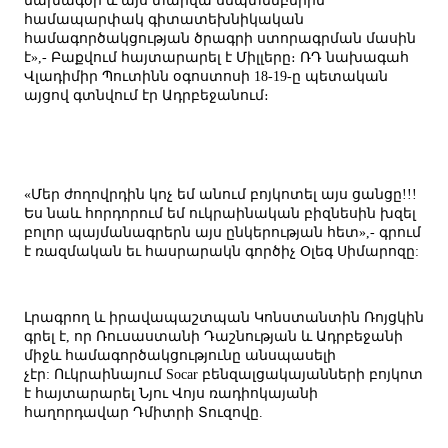
նախագծի և այս տարվա սեպտեմբերին
համապարփակ գիտատեխնիկական
համագործակցության ծրագրի ստորագրման մասին
է»,- Բաքվում հայտարարել է Միլլերը։ ՌԴ նախագահ
Վլադիմիր Պուտինն օգոստոսի 18-19-ը պետական ​​
այցով գտնվում էր Ադրբեջանում։
«Մեր ժողովրդին կոչ եմ անում բոյկոտել այս ցանցը!!!
Ես նաև հորդորում եմ ուկրաինական բիզնեսին խզել
բոլոր պայմանագրերն այս ընկերության հետ»,- գրում
է ռազմական եւ հասրարակն գործիչ Օլեգ Սիմարոզը:
Լրագրող և իրավապաշտպան Կոնստանտին Ռոյցկին
գրել է, որ Ռուսաստանի Դաշնության և Ադրբեջանի
միջև համագործակցությունը անսպասելի
չէր:
Ուկրաինայում Socar բենզալցակայանների բոյկոտ
է հայտարարել Նյու Վոյս ռադիոկայանի
հաղորդավար Դմիտրի Տուզովը.