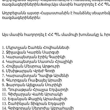
ռազմագերիներին:&nbsp;Այս մասին հաղորդել է ՀՀ Պ
Ադրբեջանն այսօր Հայաստանին է հանձնել սեպտեմբ
ռազմագերիներին:
Այս մասին հաղորդել է ՀՀ ՊՆ մամուլի խոսնակը և 
1. Մկրտչյան Շահեն Հովհաննեսի
2. Ջիլավյան Կարեն Սարգսի
3. Կարապետյան Էրիկ Գարիկի
4. Կարապետյան Սասուն Հրաչիկի
5. Հովեյան Մեսրոպ Արթուրի
6. Մխիթարյան Վրեժ Գոռի
7. Կարապետյան Դավիթ Արմենի
8. Գևորգյան Ռաֆայել Արամի
9. Ֆարոյան Ալեքսան Սուրիկի
10. Ղուբաթյան Հրաչյա Էդվարդի
11. Գիժլարյան Վահե Արտակի
12. Եգանյան Քաջիկ Արամայիսի
13. Շահինյան Տիգրան Էդգարի
14. Գրիգորյան Սերյոժա Աբրահամի