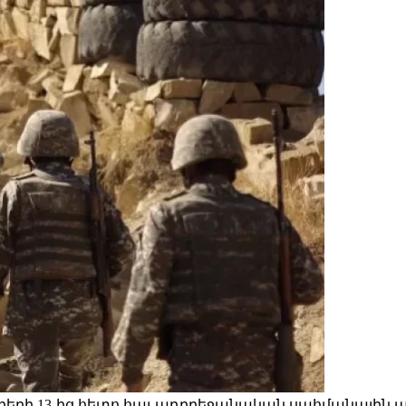
երի 13-ից հետո հայ-ադրբեջանական սահմանային ար