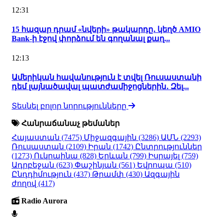
12:31
15 հազար դրամ «նվերի» թակարդը․ կեղծ AMIO
Bank-ի էջով փորձում են գողանալ քաղ...
12:13
Ամերիկան հավանություն է տվել Ռուսաստանի
դեմ լայնածավալ պատժամիջոցներին․ Զել...
Տեսնել բոլոր նորությունները
Հանրաճանաչ թեմաներ
Հայաստան
(7475)
Միջազգային
(3286)
ԱՄՆ
(2293)
Ռուսաստան
(2109)
Իրան
(1742)
Ընտրություններ
(1273)
Ուկրաինա
(828)
Երևան
(799)
Իսրայել
(759)
Ադրբեջան
(623)
Փաշինյան
(561)
Եվրոպա
(510)
Ընդդիմություն
(437)
Թրամփ
(430)
Ազգային
ժողով
(417)
Radio Aurora