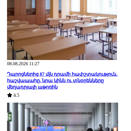
08.08.2026 11:27
Դպրոցներից 87 մլն դրամի հափշտակություն․
հաշվապահը, նրա կինն ու տնօրենները
մեղադրյալի աթոռին
4.5