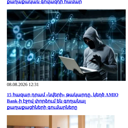
քաղաքական գովազդի համար
08.08.2026 12:31
15 հազար դրամ «նվերի» թակարդը․ կեղծ AMIO
Bank-ի էջով փորձում են գողանալ
քաղաքացիների գումարները