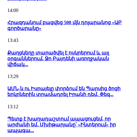
14:00
Հրազդանում բացվեց 500 մլն դոլարանոց «ԱԲ
գործարանը»
13:43
Քաղցկեղը տարածվել է ոսկրերում և այլ
օրգաններում. Ջո Բայդենի առողջական
վիճակ...
13:29
ԱՄՆ-ն ու Իսրայելը փորձում են Պարսից ծոցի
երկրներին տրամադրել Իրանի դեմ․ Փեզ...
13:12
Պետք է խաղադաշտում ապացուցեմ, որ
արժանի եմ․ Մխիթարյանը՝ «Ինտերում» իր
ապագա...