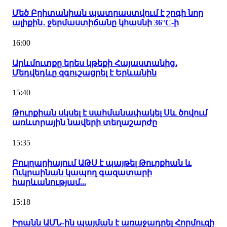
Մեծ Բրիտանիան պատրաստվում է շոգի նոր
ալիքին․ ջերմաստիճանը կհասնի 36°C-ի
16:00
Արևմուտքը երես կթեքի Հայաստանից․
Մեդվեդևը զգուշացրել է Երևանին
15:40
Թուրքիան սկսել է սահմանափակել Սև ծովում
առևտրային նավերի տեղաշարժը
15:35
Բուլղարիայում ԱԹՍ է պայթել Թուրքիան և
Ուկրաինան կապող գազատարի
հարևանությամ...
15:18
Իրանն ԱՄՆ-ին պայման է առաջադրել Հորմուզի